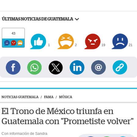
ÚLTIMAS NOTICIAS DE GUATEMALA
43
1
2
19
21
NOTICIAS GUATEMALA
/
FAMA
/
MÚSICA
El Trono de México triunfa en
Guatemala con "Prometiste volver"
Con información de Sandra