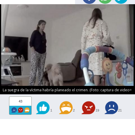
La suegra de la víctima habría planeado el crimen. (Foto: captura de video=
43
1
2
19
21