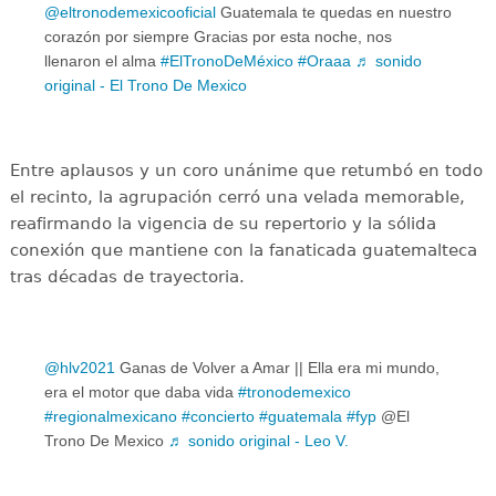
@eltronodemexicooficial
Guatemala te quedas en nuestro
corazón por siempre Gracias por esta noche, nos
llenaron el alma
#ElTronoDeMéxico
#Oraaa
♬ sonido
original - El Trono De Mexico
Entre aplausos y un coro unánime que retumbó en todo
el recinto, la agrupación cerró una velada memorable,
reafirmando la vigencia de su repertorio y la sólida
conexión que mantiene con la fanaticada guatemalteca
tras décadas de trayectoria.
@hlv2021
Ganas de Volver a Amar || Ella era mi mundo,
era el motor que daba vida
#tronodemexico
#regionalmexicano
#concierto
#guatemala
#fyp
@El
Trono De Mexico
♬ sonido original - Leo V.