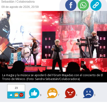
Sebastián / Colaboradora
09 de agosto de 2026, 20:59
La magia y la música se apoderó del Fórum Majadas con el concierto de El
Trono de México. (Foto: Sandra Sebastián/Colaboradora)
23
9
7
4
3