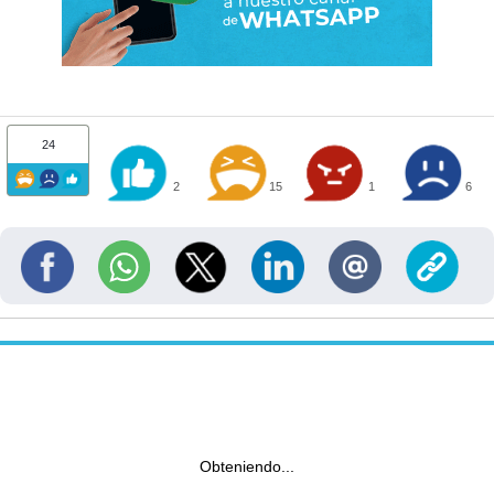
24
2
15
1
6
Obteniendo...