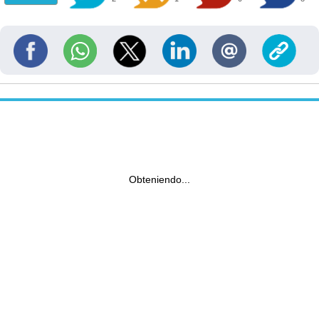
Obteniendo...