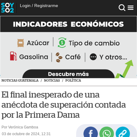
Login
/
Registrarme
NOTICIAS GUATEMALA
/
NOTICIAS
/
POLÍTICA
El final inesperado de una
anécdota de superación contada
por la Primera Dama
Por Verónica Gamboa
03 de octubre de 2024, 12:31