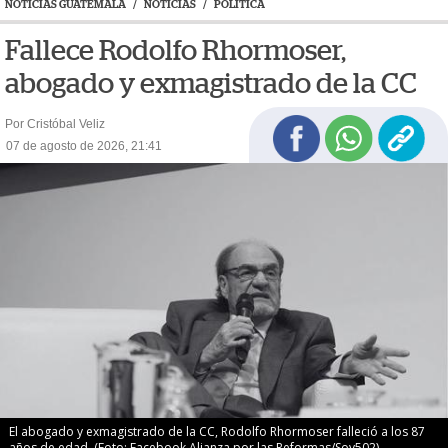
NOTICIAS GUATEMALA
/
NOTICIAS
/
POLÍTICA
Fallece Rodolfo Rhormoser,
abogado y exmagistrado de la CC
Por Cristóbal Veliz
07 de agosto de 2026, 21:41
El abogado y exmagistrado de la CC, Rodolfo Rhormoser falleció a los 87
años de edad. (Foto: Facebook Alianza por las Reformas/Soy502)