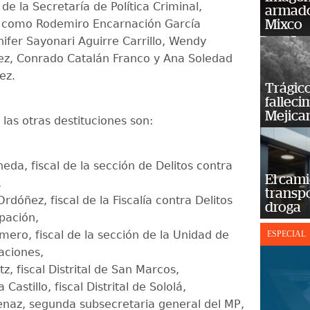
de la Secretaría de Política Criminal,
armado
s como Rodemiro Encarnación García
Mixco
nifer Sayonari Aguirre Carrillo, Wendy
z, Conrado Catalán Franco y Ana Soledad
ez.
Trágico
falleci
Mejica
 las otras destituciones son:
neda, fiscal de la sección de Delitos contra
El cam
,
transp
dóñez, fiscal de la Fiscalía contra Delitos
droga
pación,
mero, fiscal de la sección de la Unidad de
ESPECIAL
ciones,
tz, fiscal Distrital de San Marcos,
 Castillo, fiscal Distrital de Sololá,
enaz, segunda subsecretaria general del MP,