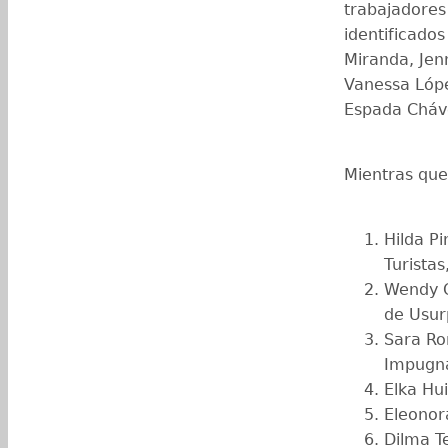
trabajadores 
identificado
Miranda, Jen
Vanessa Lópe
Espada Cháv
Mientras que
Hilda Pi
Turistas
Wendy Or
de Usur
Sara Ro
Impugna
Elka Hui
Eleonora
Dilma T