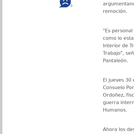
argumentando
0
remoción.
"Es personal
como lo esta
Interior de T
Trabajo”, señ
Pantaleón.
El jueves 30 
Consuelo Por
Ordoñez, fis
guerra inter
Humanos.
Ahora los de