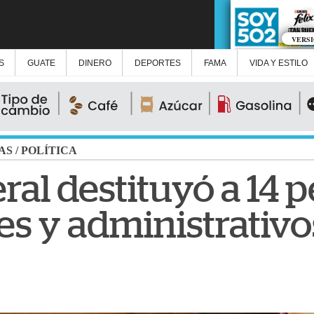
VERS
S
GUATE
DINERO
DEPORTES
FAMA
VIDA Y ESTILO
AS
/
POLÍTICA
ral destituyó a 14 
les y administrativo