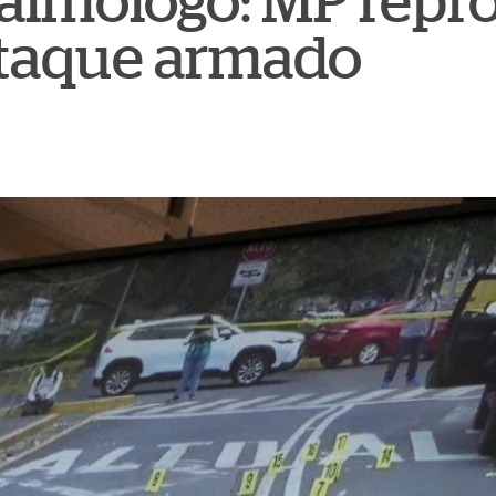
talmólogo: MP repr
ataque armado