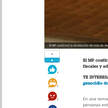
El MP confirmó la destitución de más de die
4
El MP confir
fiscales y a
4
TE INTERES
genocidio d
0
En una seman
0
personas entr