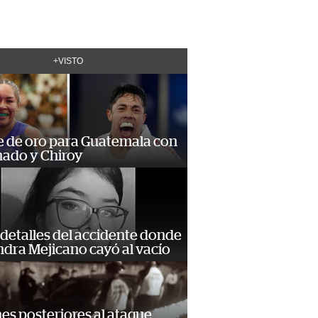
+VISTO
e de oro para Guatemala con
ado y Chiroy
detalles del accidente donde
dra Mejicano cayó al vacío
s posteriores al ataque