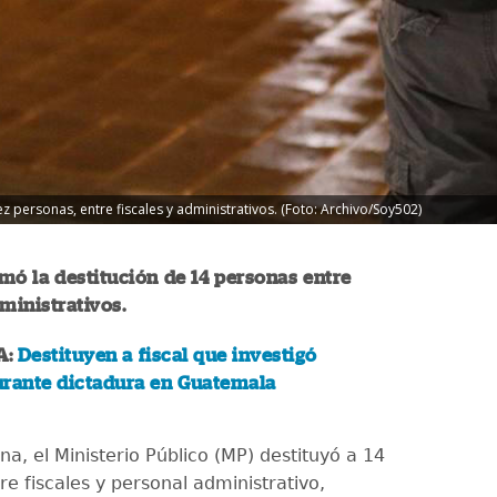
z personas, entre fiscales y administrativos. (Foto: Archivo/Soy502)
mó la destitución de 14 personas entre
dministrativos.
A:
Destituyen a fiscal que investigó
urante dictadura en Guatemala
a, el Ministerio Público (MP) destituyó a 14
e fiscales y personal administrativo,