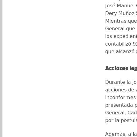
José Manuel 
Dery Muñoz S
Mientras que,
General que
los expedien
contabilizó 9
que alcanzó 
Acciones leg
Durante la j
acciones de 
inconformes 
presentada p
General, Car
por la postu
Además, a las