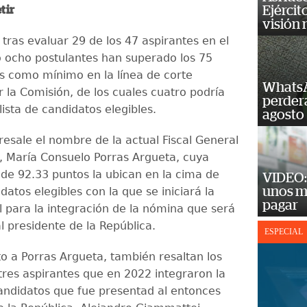
Ejércit
tir
visión
tras evaluar 29 de los 47 aspirantes en el
o ocho postulantes han superado los 75
os como mínimo en la línea de corte
WhatsA
 la Comisión, de los cuales cuatro podría
perderá
 lista de candidatos elegibles.
agosto
resale el nombre de la actual Fiscal General
P, María Consuelo Porras Argueta, cuya
de 92.33 puntos la ubican en la cima de
VIDEO: 
unos m
idatos elegibles con la que se iniciará la
pagar
l para la integración de la nómina que será
l presidente de la República.
ESPECIAL
o a Porras Argueta, también resaltan los
res aspirantes que en 2022 integraron la
ndidatos que fue presentad al entonces