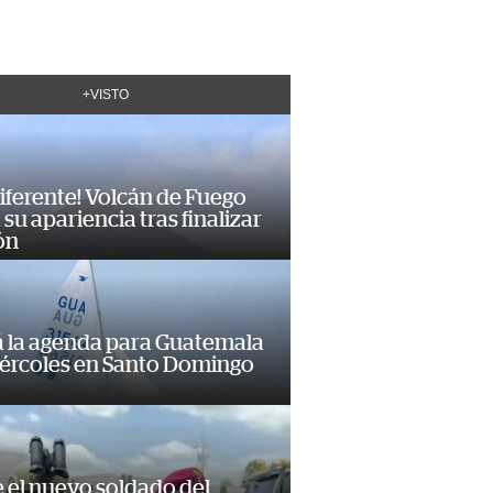
+VISTO
diferente! Volcán de Fuego
su apariencia tras finalizar
ón
á la agenda para Guatemala
iércoles en Santo Domingo
e el nuevo soldado del