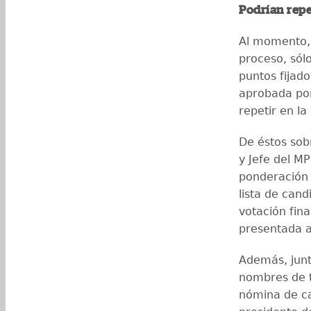
Podrían repe
Al momento, 
proceso, sól
puntos fijad
aprobada por
repetir en la
De éstos sob
y Jefe del M
ponderación 
lista de cand
votación fina
presentada a
Además, junt
nombres de t
nómina de ca