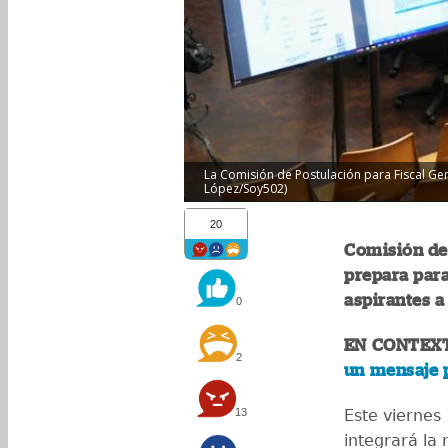
La Comisión de Postulación para Fiscal Gene
López/Soy502)
20
Comisión de 
prepara para
aspirantes a
0
EN CONTEX
2
un mensaje 
13
Este viernes 
integrará la 