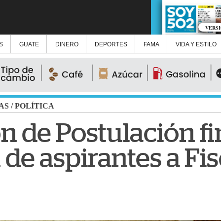
VERS
S
GUATE
DINERO
DEPORTES
FAMA
VIDA Y ESTILO
AS
/
POLÍTICA
n de Postulación fi
de aspirantes a Fi