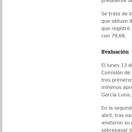
presidente d
Se trata de 
que obtuvo 8
que registró
con 79.69.
Evaluación
El lunes 13 d
Comisión de P
tres primero
mínimos apro
García Luna,
En la segund
abril, tras 
anotaron su n
sobrepasar la