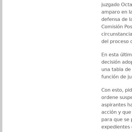
juzgado Octa
amparo en la
defensa de l
Comisión Pos
circunstanci
del proceso 
En esta últi
decisión ado
una tabla de
función de j
Con esto, pi
ordene suspe
aspirantes ha
acción y que 
para que se 
expedientes 