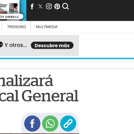
IÓN IMPRESA
TRENDING
MULTIMEDIA
nalizará
scal General