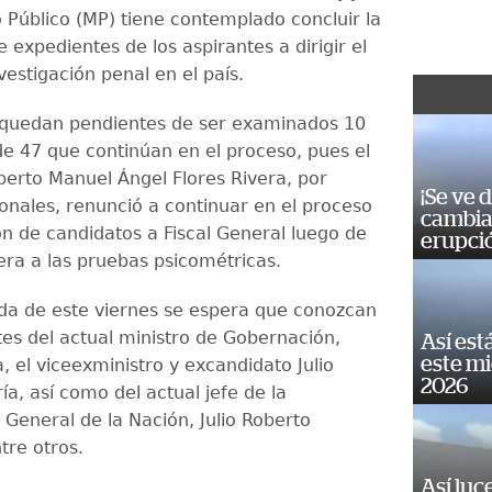
o Público (MP) tiene contemplado concluir la
 expedientes de los aspirantes a dirigir el
estigación penal en el país.
quedan pendientes de ser examinados 10
de 47 que continúan en el proceso, pues el
berto Manuel Ángel Flores Rivera, por
¡Se ve 
onales, renunció a continuar en el proceso
cambia 
ón de candidatos a Fiscal General luego de
erupci
iera a las pruebas psicométricas.
ada de este viernes se espera que conozcan
tes del actual ministro de Gobernación,
Así est
este m
, el viceexministro y excandidato Julio
2026
ía, así como del actual jefe de la
 General de la Nación, Julio Roberto
tre otros.
Así luc