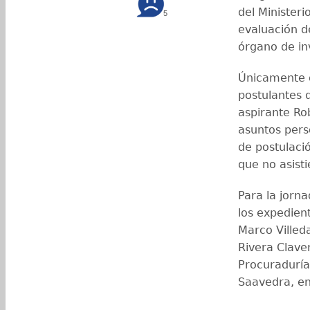
del Ministeri
5
evaluación de
órgano de inv
Únicamente 
postulantes 
aspirante Ro
asuntos pers
de postulaci
que no asist
Para la jorn
los expedien
Marco Villeda
Rivera Claver
Procuraduría
Saavedra, en