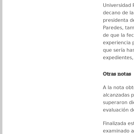
Universidad R
decano de la
presidenta d
Paredes, tam
de que la fe
experiencia 
que sería ha
expedientes,
Otras notas
A la nota ob
alcanzadas p
superaron di
evaluación d
Finalizada es
examinado a 