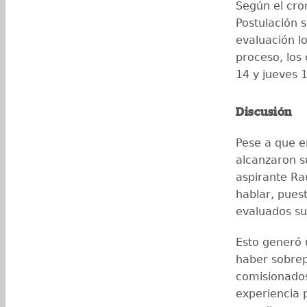
Según el cro
Postulación 
evaluación l
proceso, los 
14 y jueves 1
Discusión
Pese a que e
alcanzaron s
aspirante Ra
hablar, pues
evaluados s
Esto generó 
haber sobrep
comisionados
experiencia p