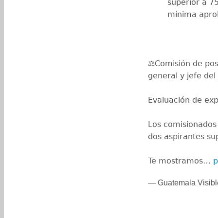
superior a 7
mínima aprob
⚖️Comisión de post
general y jefe del
Evaluación de exp
Los comisionados 
dos aspirantes sup
Te mostramos…
p
— Guatemala Visibl