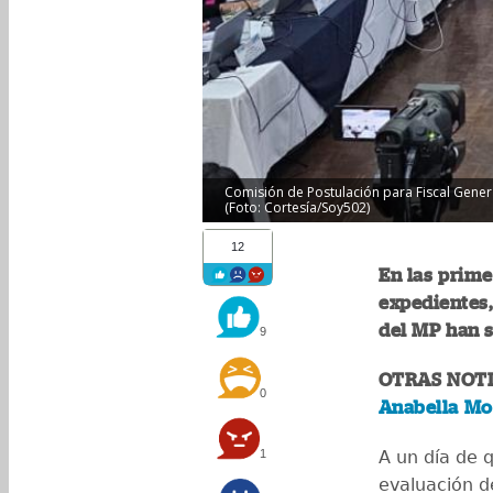
Comisión de Postulación para Fiscal Genera
(Foto: Cortesía/Soy502)
12
En las prime
expedientes,
del MP han s
9
OTRAS NOTI
0
Anabella Mo
1
A un día de 
evaluación d