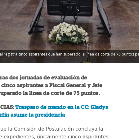
l registra cinco aspirantes que han superado la línea de corte de 75 puntos par
ras dos jornadas de evaluación de
 cinco aspirantes a Fiscal General y Jefe
uperado la línea de corte de 75 puntos.
CIAS:
Traspaso de mando en la CC: Gladys
rfin asume la presidencia
que la Comisión de Postulación concluya la
e expedientes, únicamente cinco aspirantes