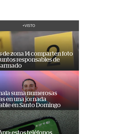
+VISTO
s de zona 14 comparten foto
suntos responsables de
 armado
ala suma numerosas
as en una jornada
dable en Santo Domingo
pp: estos teléfonos