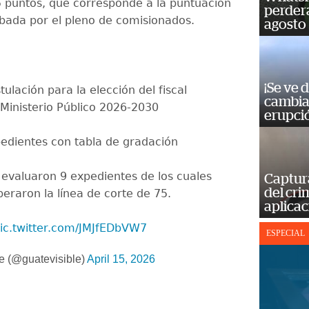
5 puntos, que corresponde a la puntuación
perderá
ada por el pleno de comisionados.
agosto
¡Se ve 
ulación para la elección del fiscal
cambia 
 Ministerio Público 2026-2030
erupci
edientes con tabla de gradación
evaluaron 9 expedientes de los cuales
Captur
del cr
eraron la línea de corte de 75.
aplicac
ic.twitter.com/JMJfEDbVW7
ESPECIAL
e (@guatevisible)
April 15, 2026