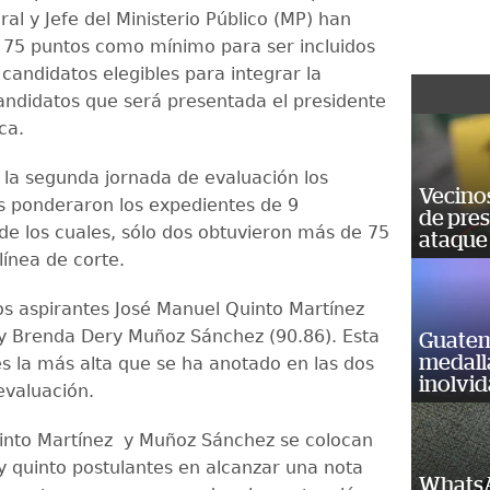
ral y Jefe del Ministerio Público (MP) han
 75 puntos como mínimo para ser incluidos
e candidatos elegibles para integrar la
ndidatos que será presentada el presidente
ca.
n la segunda jornada de evaluación los
Vecino
 ponderaron los expedientes de 9
de pre
 de los cuales, sólo dos obtuvieron más de 75
ataque
línea de corte.
los aspirantes José Manuel Quinto Martínez
 y Brenda Dery Muñoz Sánchez (90.86). Esta
Guatem
medall
es la más alta que se ha anotado en las dos
inolvi
evaluación.
into Martínez y Muñoz Sánchez se colocan
 y quinto postulantes en alcanzar una nota
WhatsA