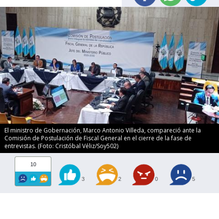
El ministro de Gobernación, Marco Antonio Villeda, compareció ante la
Comisión de Postulación de Fiscal General en el cierre de la fase de
entrevistas. (Foto: Cristóbal Véliz/Soy502)
10
3
2
0
5