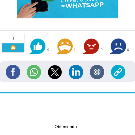
1
0
1
0
0
Obteniendo...