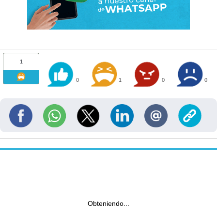
1
0
1
0
0
Obteniendo...