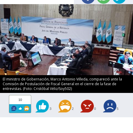
El ministro de Gobernación, Marco Antonio Villeda, compareció ante la
Comisión de Postulación de Fiscal General en el cierre de la fase de
entrevistas. (Foto: Cristóbal Véliz/Soy502)
10
3
2
0
5