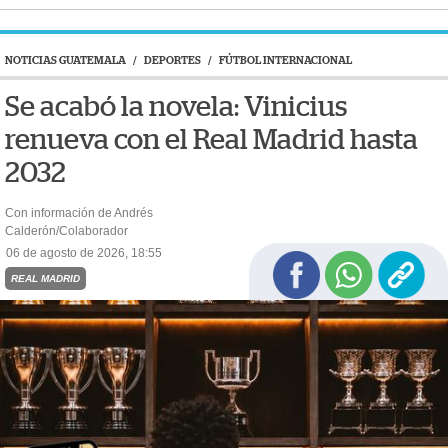
NOTICIAS GUATEMALA
/
DEPORTES
/
FÚTBOL INTERNACIONAL
Se acabó la novela: Vinicius
renueva con el Real Madrid hasta
2032
Con información de Andrés
Calderón/Colaborador
06 de agosto de 2026, 18:55
REAL MADRID