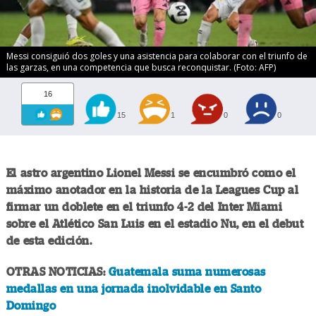
Messi consiguió dos goles y una asistencia para colaborar con el triunfo de
las garzas, en una competencia que busca reconquistar. (Foto: AFP)
16
15
1
0
0
El astro argentino Lionel Messi se encumbró como el
máximo anotador en la historia de la Leagues Cup al
firmar un doblete en el triunfo 4-2 del Inter Miami
sobre el Atlético San Luis en el estadio Nu, en el debut
de esta edición.
OTRAS NOTICIAS:
Guatemala suma numerosas
medallas en una jornada inolvidable en Santo
Domingo