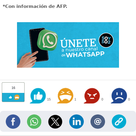
*Con información de AFP.
16
15
1
0
0