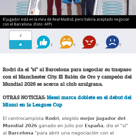
El jugador está en la mira de Real Madrid, pero habría aceptado negociar
con el Barcelona. (Foto: AFP)
2
2
0
0
0
Rodri da el "sí" al Barcelona para negociar su traspaso
con el Manchester City. El Balón de Oro y campeón del
Mundial 2026 se acerca al club azulgrana.
OTRAS NOTICIAS:
Messi marca doblete en el debut del
Miami en la Leagues Cup
El centrocampista
Rodri
, elegido
mejor jugador del
Mundial 2026
ganado en julio por
España
, dio el "sí"
al
Barcelona
"para abrir una negociación con el