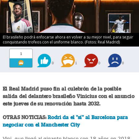
El brasileño podrá enfocarse ahora en volver a su mejor nivel, para seguir
conquistando trofeos con el uniforme blanco. (Fotos: Real Madrid)
1
0
1
0
0
El Real Madrid puso fin al culebrón de la posible
salida del delantero brasileño Vinicius con el anuncio
este jueves de su renovación hasta 2032.
OTRAS NOTICIAS:
Rodri da el "sí" al Barcelona para
negociar con el Manchester City
Vini, que llegó al gigante blanco con 18 años en 2018,