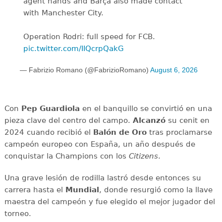
agent hands and Barça also made contact
with Manchester City.
Operation Rodri: full speed for FCB.
pic.twitter.com/IIQcrpQakG
— Fabrizio Romano (@FabrizioRomano)
August 6, 2026
Con
Pep Guardiola
en el banquillo se convirtió en una
pieza clave del centro del campo.
Alcanzó
su cenit en
2024 cuando recibió el
Balón de Oro
tras proclamarse
campeón europeo con España, un año después de
conquistar la Champions con los
Citizens
.
Una grave lesión de rodilla lastró desde entonces su
carrera hasta el
Mundial
, donde resurgió como la llave
maestra del campeón y fue elegido el mejor jugador del
torneo.