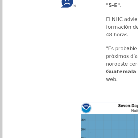
"5-E"
.
29
El NHC advie
formación d
48 horas.
"Es probable
próximos día
noroeste cer
Guatemala 
web.