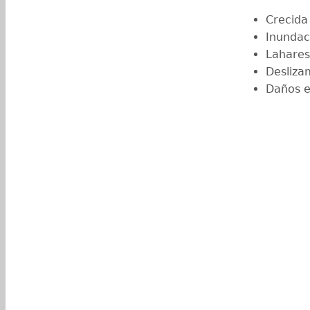
Crecida 
Inundac
Lahares
Desliza
Daños en