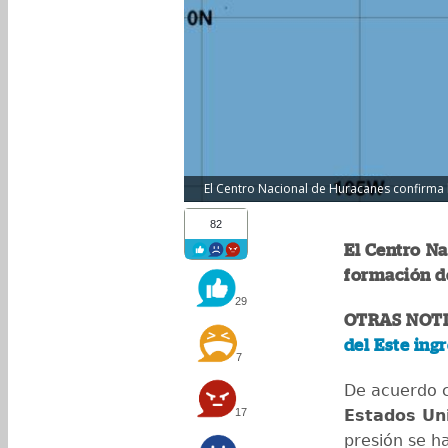
El Centro Nacional de Huracanes confirma l
82
El Centro N
formación de
29
OTRAS NOTI
del Este ing
7
De acuerdo 
17
Estados Un
presión se h