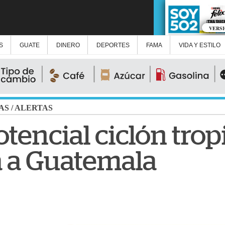
VERS
S
GUATE
DINERO
DEPORTES
FAMA
VIDA Y ESTILO
AS
/
ALERTAS
tencial ciclón tropi
á a Guatemala