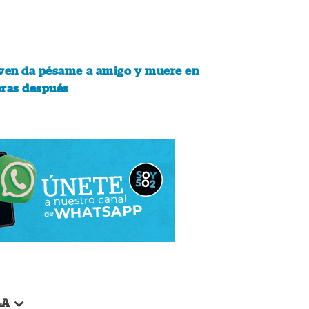
ven da pésame a amigo y muere en
oras después
LA