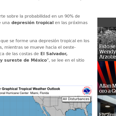
rte sobre la probabilidad en un 90% de
e una
depresión tropical
en las próximas
 que se forme una depresión tropical en los
Esto se
s, mientras se mueve hacia el oeste-
Wendy 
ca de las costas de
El Salvador,
Arzobi
y sureste de México
", se lee en el sitio
Allan 
oro a 
El cam