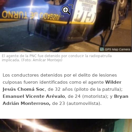
El agente de la PNC fue detenido por conducir la radiopatrulla
implicada. (Foto: Amilcar Montejo)
Los conductores detenidos por el delito de lesiones
culposas fueron identificados como el agente
Wilder
Jesús Chomá Soc
, de 32 años (piloto de la patrulla);
Emanuel Vicente Arévalo
, de 24 (motorista); y
Bryan
Adrián Monterroso,
de 23 (automovilista).