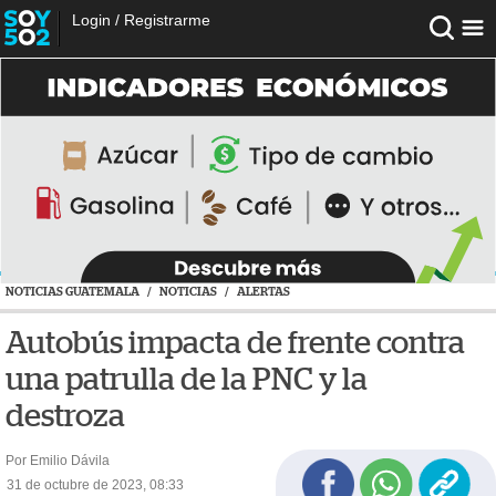
Login
/
Registrarme
NOTICIAS GUATEMALA
/
NOTICIAS
/
ALERTAS
Autobús impacta de frente contra
una patrulla de la PNC y la
destroza
Por Emilio Dávila
31 de octubre de 2023, 08:33