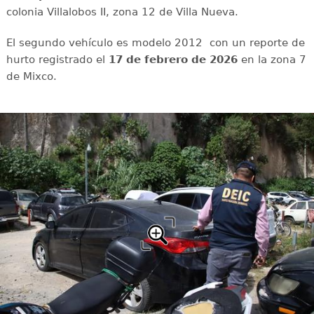
colonia Villalobos II, zona 12 de Villa Nueva.
El segundo vehículo es modelo 2012 con un reporte de
hurto registrado el
17 de febrero de 2026
en la zona 7
de Mixco.