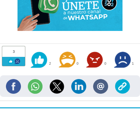
3
2
0
0
1