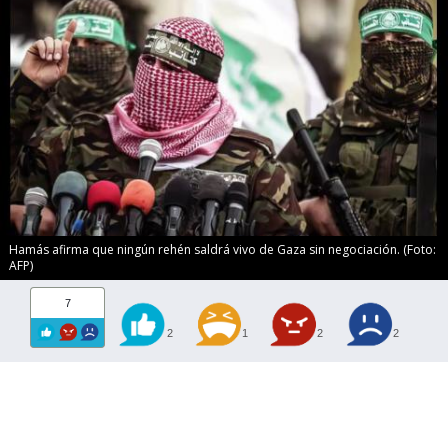
Hamás afirma que ningún rehén saldrá vivo de Gaza sin negociación. (Foto:
AFP)
7
2
1
2
2