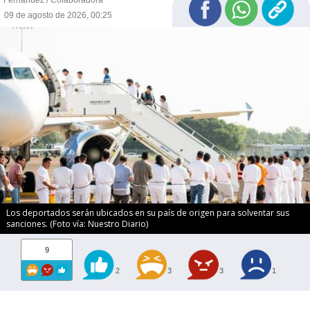
09 de agosto de 2026, 00:25
Los deportados serán ubicados en su país de origen para solventar sus
sanciones. (Foto vía: Nuestro Diario)
9
2
3
3
1