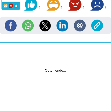
2
3
3
1
Obteniendo...