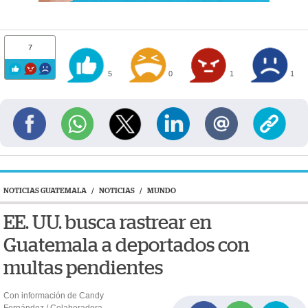
7
5
0
1
1
NOTICIAS GUATEMALA
/
NOTICIAS
/
MUNDO
EE. UU. busca rastrear en
Guatemala a deportados con
multas pendientes
Con información de Candy
Fernández / Colaboradora