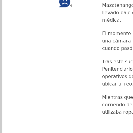
Mazatenango,
4
llevado bajo
médica.
El momento e
una cámara d
cuando pasó 
Tras este su
Penitenciari
operativos de
ubicar al reo
Mientras que
corriendo del
utilizaba rop