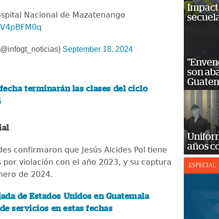
Impact
ospital Nacional de Mazatenango
secuela
n0V4pBFM0q
@infogt_noticias)
September 18, 2024
"Enven
son ab
Guatem
 fecha terminarán las clases del ciclo
4
ial
Unifor
años c
des confirmaron que Jesús Alcides Pol tiene
 por violación con el año 2023, y su captura
ESPECIAL
enero de 2024.
ada de Estados Unidos en Guatemala
 de servicios en estas fechas