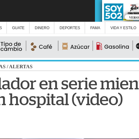
VERS
S
GUATE
DINERO
DEPORTES
FAMA
VIDA Y ESTILO
AS
/
ALERTAS
lador en serie mien
 hospital (video)