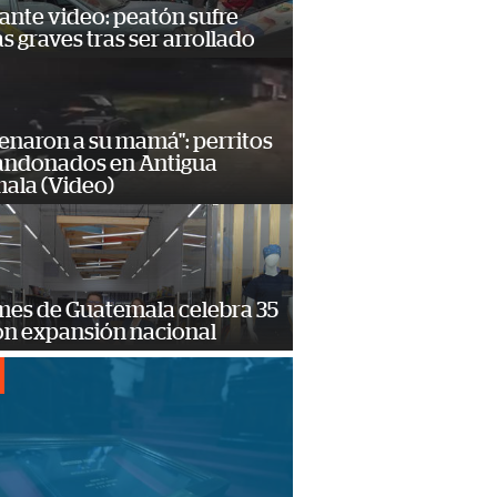
ante video: peatón sufre
s graves tras ser arrollado
enaron a su mamá": perritos
andonados en Antigua
ala (Video)
mes de Guatemala celebra 35
on expansión nacional