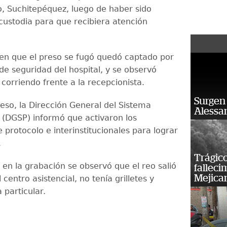
 Suchitepéquez, luego de haber sido
 custodia para que recibiera atención
n que el preso se fugó quedó captado por
e seguridad del hospital, y se observó
corriendo frente a la recepcionista.
Surgen 
ceso, la Dirección General del Sistema
Alessan
o (DGSP) informó que activaron los
 protocolo e interinstitucionales para lograr
.
Trágico
 en la grabación se observó que el reo salió
falleci
Mejica
 centro asistencial, no tenía grilletes y
a particular.