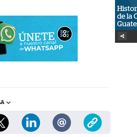
Histor
de la 
Guat
LA