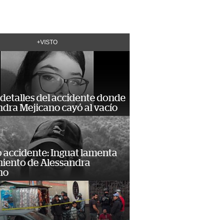
+VISTO
detalles del accidente donde
dra Mejicano cayó al vacío
 accidente: Inguat lamenta
miento de Alessandra
no