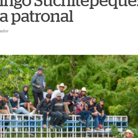
ngo Suchitepéquez
ia patronal
rador