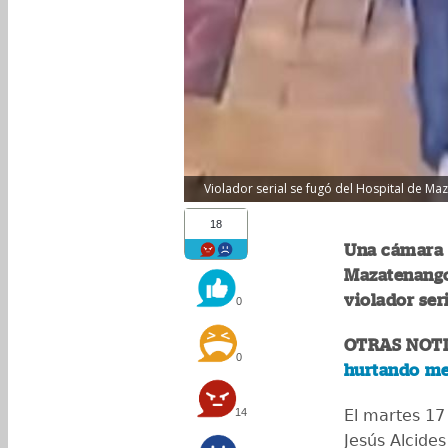
Violador serial se fugó del Hospital de Ma
18
Una cámara 
Mazatenango
violador ser
0
OTRAS NOTI
0
hurtando med
14
El martes 17
Jesús Alcides