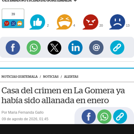
ÚLTIMAS NOTICIAS DE GUATEMALA
39
2
4
20
13
NOTICIAS GUATEMALA
/
NOTICIAS
/
ALERTAS
Casa del crimen en La Gomera ya
había sido allanada en enero
Por Maria Fernanda Gallo
09 de agosto de 2026, 01:45