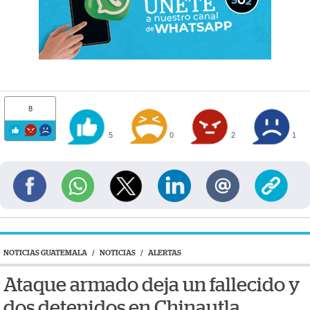
8
5
0
2
1
NOTICIAS GUATEMALA
/
NOTICIAS
/
ALERTAS
Ataque armado deja un fallecido y
dos detenidos en Chinautla