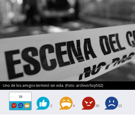
Uno de los amigos terminó sin vida. (Foto: archivo/Soy502)
39
2
4
20
13