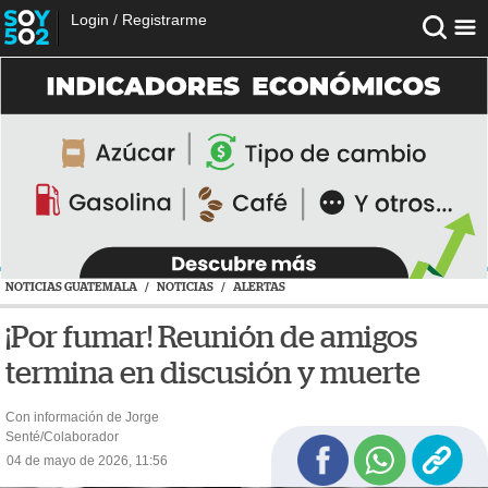
Login
/
Registrarme
NOTICIAS GUATEMALA
/
NOTICIAS
/
ALERTAS
¡Por fumar! Reunión de amigos
termina en discusión y muerte
Con información de Jorge
Senté/Colaborador
04 de mayo de 2026, 11:56