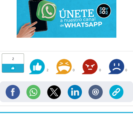
2
2
0
0
0