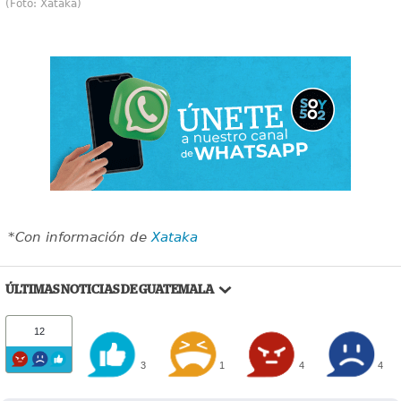
(Foto: Xataka)
*Con información de
Xataka
ÚLTIMAS NOTICIAS DE GUATEMALA
12
3
1
4
4