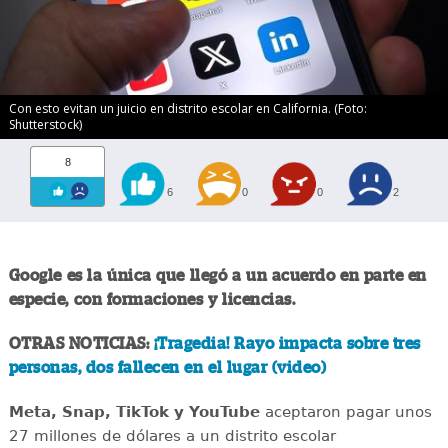
Con esto evitan un juicio en distrito escolar en California. (Foto:
Shutterstock)
8
6
0
0
2
Google es la única que llegó a un acuerdo en parte en
especie, con formaciones y licencias.
OTRAS NOTICIAS:
¡Tragedia! Rayo impacta sobre tres
personas, dos fallecen en el lugar (video)
Meta, Snap, TikTok y YouTube
aceptaron pagar unos
27 millones de dólares a un distrito escolar