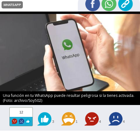
WHATSAPP
Una función en tu WhatsApp puede resultar peligrosa si la tienes activada.
(Foto: archivo/Soy502)
12
3
1
4
4