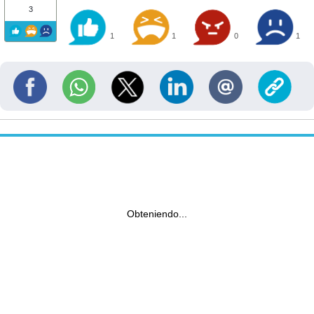
3
1
1
0
1
Obteniendo...