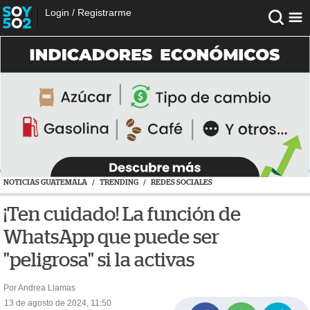
Login
/
Registrarme
NOTICIAS GUATEMALA
/
TRENDING
/
REDES SOCIALES
¡Ten cuidado! La función de
WhatsApp que puede ser
"peligrosa" si la activas
Por Andrea Llamas
13 de agosto de 2024, 11:50