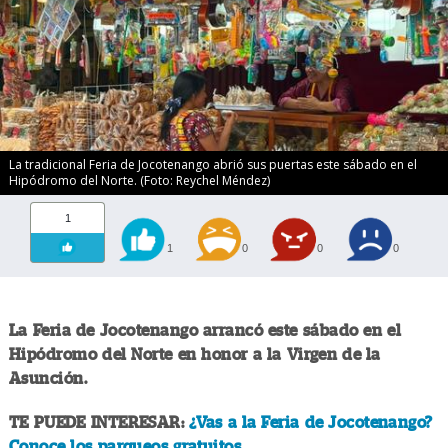
La tradicional Feria de Jocotenango abrió sus puertas este sábado en el
Hipódromo del Norte. (Foto: Reychel Méndez)
1
1
0
0
0
La Feria de Jocotenango arrancó este sábado en el
Hipódromo del Norte en honor a la Virgen de la
Asunción.
TE PUEDE INTERESAR:
¿Vas a la Feria de Jocotenango?
Conoce los parqueos gratuitos