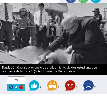
Fundación Kinal se pronunció tras fallecimiento de dos estudiantes en
accidente de la zona 3. (Foto: Bomberos Municipales)
65
9
1
3
52