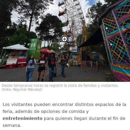
Desde tempranas horas se registró la visita de familias y visitantes.
(Foto: Reychel Méndez)
Los visitantes pueden encontrar distintos espacios de la
feria, además de opciones de comida y
entretenimiento
para quienes llegan durante el fin de
semana.