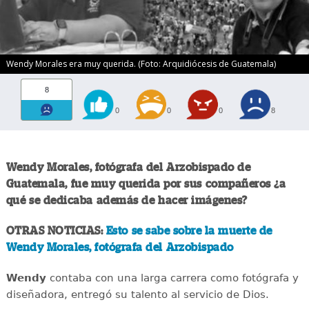
Wendy Morales era muy querida. (Foto: Arquidiócesis de Guatemala)
8
0
0
0
8
Wendy Morales, fotógrafa del Arzobispado de
Guatemala, fue muy querida por sus compañeros ¿a
qué se dedicaba además de hacer imágenes?
OTRAS NOTICIAS:
Esto se sabe sobre la muerte de
Wendy Morales, fotógrafa del Arzobispado
Wendy
contaba con una larga carrera como fotógrafa y
diseñadora, entregó su talento al servicio de Dios.