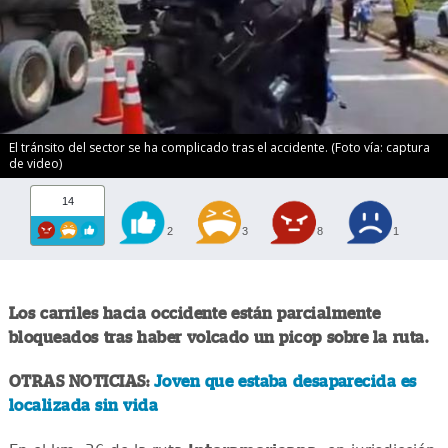
El tránsito del sector se ha complicado tras el accidente. (Foto vía: captura
de video)
14
2
3
8
1
Los carriles hacia occidente están parcialmente
bloqueados tras haber volcado un picop sobre la ruta.
OTRAS NOTICIAS:
Joven que estaba desaparecida es
localizada sin vida