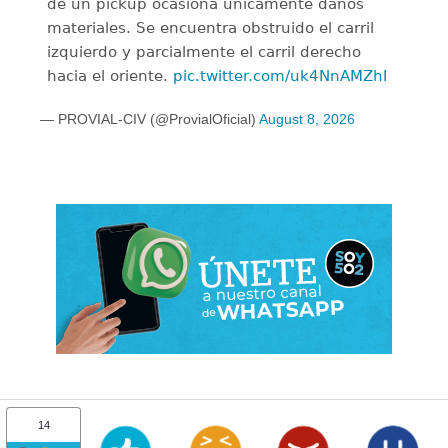
de un pickup ocasiona únicamente daños
materiales. Se encuentra obstruido el carril
izquierdo y parcialmente el carril derecho
hacia el oriente.
pic.twitter.com/uk4NnAMZhI
— PROVIAL-CIV (@ProvialOficial)
August 8, 2026
14