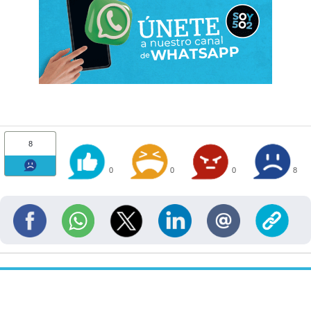
8
0
0
0
8