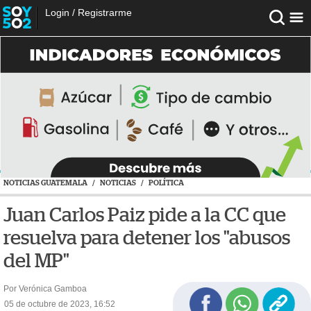
Login
/
Registrarme
NOTICIAS GUATEMALA
/
NOTICIAS
/
POLÍTICA
Juan Carlos Paiz pide a la CC que
resuelva para detener los "abusos
del MP"
Por Verónica Gamboa
05 de octubre de 2023, 16:52