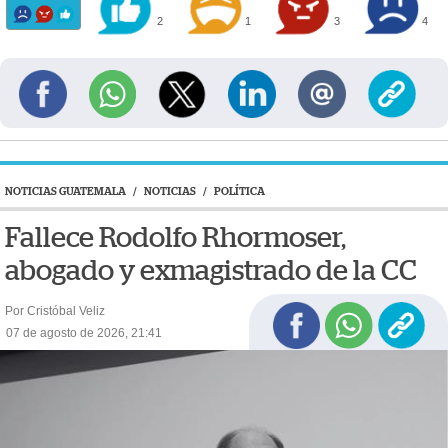
2
1
3
4
NOTICIAS GUATEMALA
/
NOTICIAS
/
POLÍTICA
Fallece Rodolfo Rhormoser,
abogado y exmagistrado de la CC
Por Cristóbal Veliz
07 de agosto de 2026, 21:41