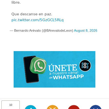
libre.
Que descanse en paz.
pic.twitter.com/5GzGCL5RLq
— Bernardo Arévalo (@BArevalodeLeon)
August 8, 2026
10