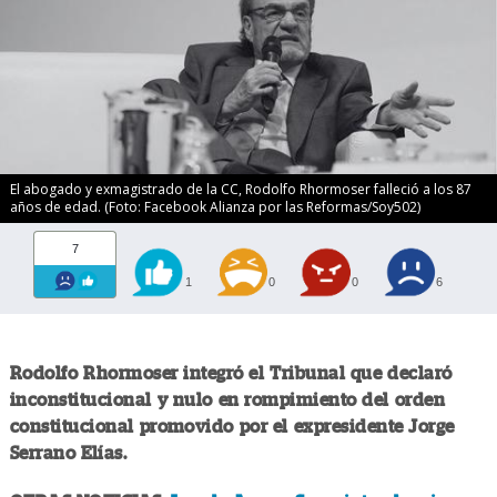
El abogado y exmagistrado de la CC, Rodolfo Rhormoser falleció a los 87
años de edad. (Foto: Facebook Alianza por las Reformas/Soy502)
7
1
0
0
6
Rodolfo Rhormoser integró el Tribunal que declaró
inconstitucional y nulo en rompimiento del orden
constitucional promovido por el expresidente Jorge
Serrano Elías.