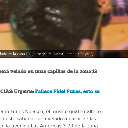
lado en la zona 13. (Foto: @FidelFunesGuate en X/Soy502)
será velado en unas capillas de la zona 13
.
CIAS: Urgente:
Fallece Fidel Funes, esto se
liano Funes Nolasco, el músico guatemalteco
ó este sábado, será velado a partir de las
en la avenida Las Américas 3-70 de la zona