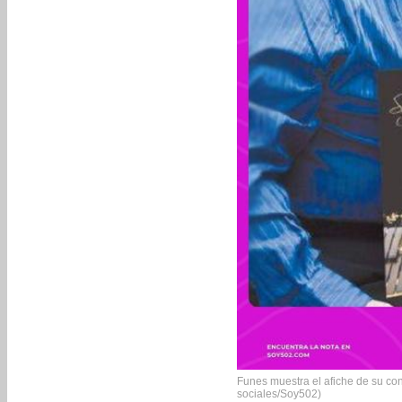
Funes muestra el afiche de su con
sociales/Soy502)