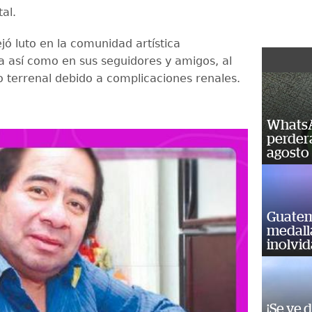
tal.
jó luto en la comunidad artística
 así como en sus seguidores y amigos, al
no terrenal debido a complicaciones renales.
WhatsA
perderá
agosto
Guatem
medall
inolvi
¡Se ve 