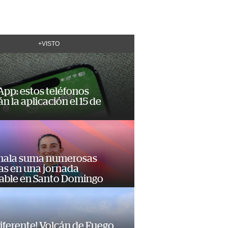
+VISTO
pp: estos teléfonos
n la aplicación el 15 de
ala suma numerosas
as en una jornada
dable en Santo Domingo
diferente! Volcán de Fuego