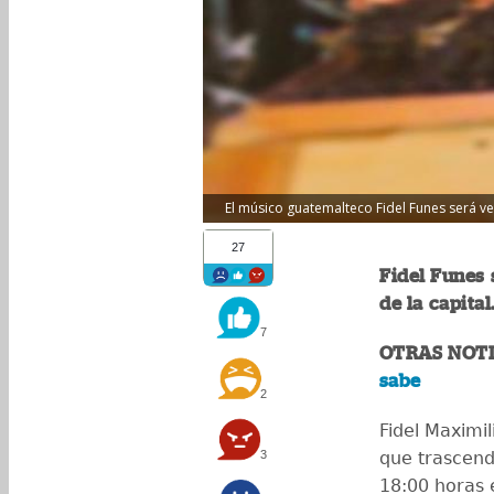
El músico guatemalteco Fidel Funes será ve
27
Fidel Funes 
de la capital
7
OTRAS NOTI
sabe
2
Fidel Maximi
3
que trascendi
18:00 horas 