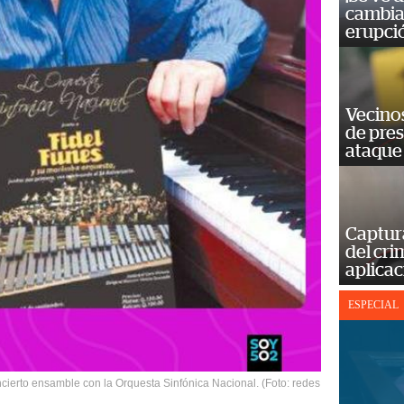
cambia 
erupci
Vecino
de pre
ataque
Captur
del cr
aplicac
ESPECIAL
cierto ensamble con la Orquesta Sinfónica Nacional. (Foto: redes