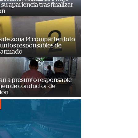
su apariencia tras finalizar
ón
s de zona 14 comparten foto
suntos responsables de
 armado
an a presunto responsable
imen de conductor de
ión