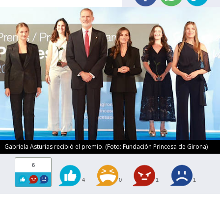
Gabriela Asturias recibió el premio. (Foto: Fundación Princesa de Girona)
6
4
0
1
1