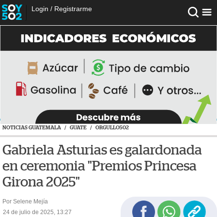
Login
/
Registrarme
NOTICIAS GUATEMALA
/
GUATE
/
ORGULLO502
Gabriela Asturias es galardonada
en ceremonia "Premios Princesa
Girona 2025"
Por Selene Mejía
24 de julio de 2025, 13:27