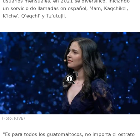
usuarios mensuales, en 2021 se diversificó, iniciando
un servicio de llamadas en español, Mam, Kaqchikel,
K'iche', Q'eqchi' y Tz'utujil.
(Foto: RTVE)
"Es para todos los guatemaltecos, no importa el estrato