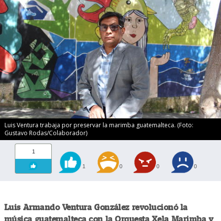
Luis Ventura trabaja por preservar la marimba guatemalteca. (Foto:
Gustavo Rodas/Colaborador)
1
1
0
0
0
Luis Armando Ventura González revolucionó la
música guatemalteca con la Orquesta Xela Marimba y