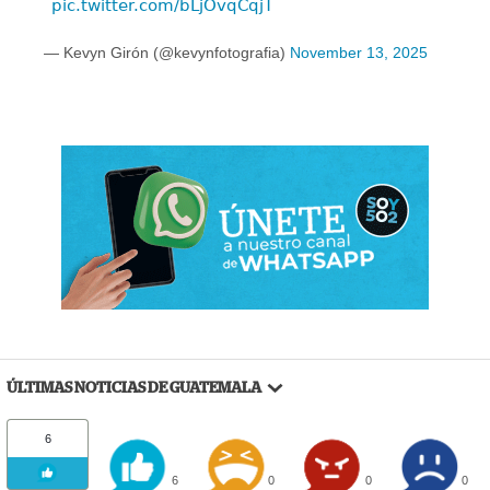
pic.twitter.com/bLjOvqCqjT
— Kevyn Girón (@kevynfotografia)
November 13, 2025
ÚLTIMAS NOTICIAS DE GUATEMALA
6
6
0
0
0