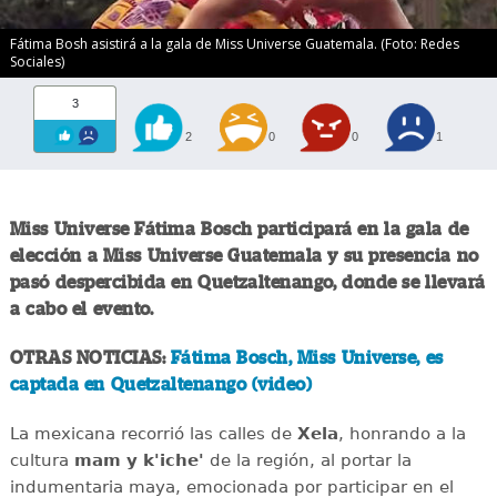
Fátima Bosh asistirá a la gala de Miss Universe Guatemala. (Foto: Redes
Sociales)
3
2
0
0
1
Miss Universe Fátima Bosch participará en la gala de
elección a Miss Universe Guatemala y su presencia no
pasó despercibida en Quetzaltenango, donde se llevará
a cabo el evento.
OTRAS NOTICIAS:
Fátima Bosch, Miss Universe, es
captada en Quetzaltenango (video)
La mexicana recorrió las calles de
Xela
, honrando a la
cultura
mam y k'iche'
de la región, al portar la
indumentaria maya, emocionada por participar en el