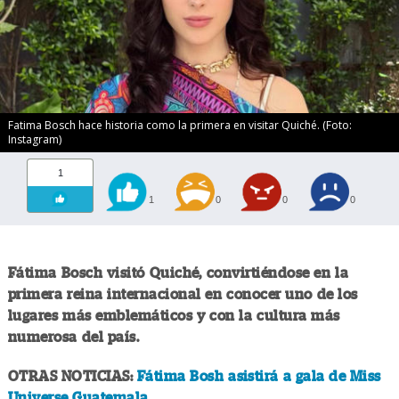
Fatima Bosch hace historia como la primera en visitar Quiché. (Foto:
Instagram)
1
1
0
0
0
Fátima Bosch visitó Quiché, convirtiéndose en la
primera reina internacional en conocer uno de los
lugares más emblemáticos y con la cultura más
numerosa del país.
OTRAS NOTICIAS:
Fátima Bosh asistirá a gala de Miss
Universe Guatemala