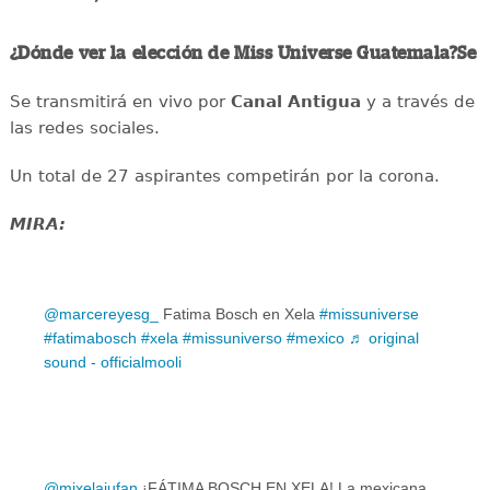
¿Dónde ver la elección de Miss Universe Guatemala?Se
Se transmitirá en vivo por
Canal Antigua
y a través de
las redes sociales.
Un total de 27 aspirantes competirán por la corona.
MIRA:
@marcereyesg_
Fatima Bosch en Xela
#missuniverse
#fatimabosch
#xela
#missuniverso
#mexico
♬ original
sound - officialmooli
@mixelajufan
¡FÁTIMA BOSCH EN XELA! La mexicana