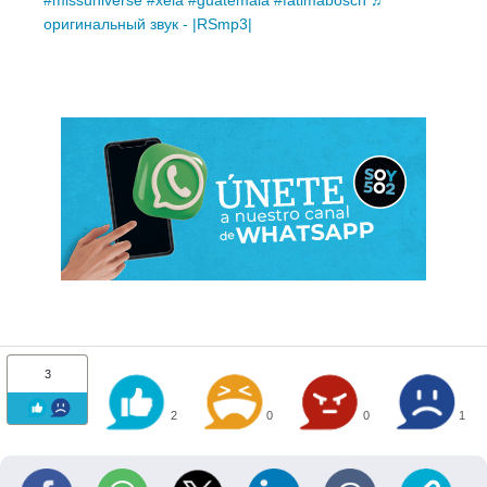
#missuniverse
#xela
#guatemala
#fatimabosch
♬
оригинальный звук - |RSmp3|
3
2
0
0
1