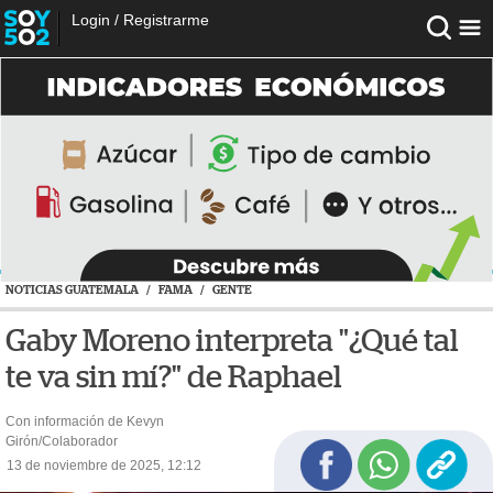
Login
/
Registrarme
NOTICIAS GUATEMALA
/
FAMA
/
GENTE
Gaby Moreno interpreta "¿Qué tal
te va sin mí?" de Raphael
Con información de Kevyn
Girón/Colaborador
13 de noviembre de 2025, 12:12