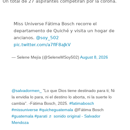
Un total de 27 aspirantes competirán por la corona.
Miss Universe Fátima Bosch recorre el
departamento de Quiché y visita un hogar de
ancianos.
@soy_502
pic.twitter.com/a7fIF8aJkV
— Selene Mejía (@SeleneMSoy502)
August 8, 2026
@salvadormen_
"Lo que Dios tiene destinado para ti; Ni
la envidia lo para, ni el destino lo aborta, ni la suerte lo
cambia". -Fátima Bosch, 2025.
#fatimabosch
#missuniverse
#quicheguatemala
@Fátima Bosch
#guatemala
#parati
♬ sonido original - Salvador
Mendoza