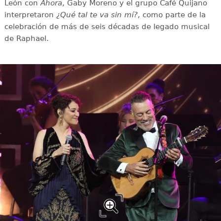
León con
Ahora
, Gaby Moreno y el grupo Café Quijano
interpretaron
¿Qué tal te va sin mí?
, como parte de la
celebración de más de seis décadas de legado musical
de Raphael.