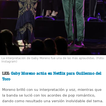
La interpretación de Gaby Moreno fue una de las más aplaudidas. (Foto:
Instagram)
LEE:
Gaby Moreno actúa en Netflix para Guillermo del
Toro
Moreno brilló con su interpretación y voz, mientras que
la banda se lució con los acordes de pop romántico,
dando como resultado una versión inolvidable del tema.