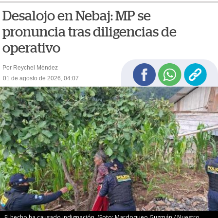
Desalojo en Nebaj: MP se
pronuncia tras diligencias de
operativo
Por Reychel Méndez
01 de agosto de 2026, 04:07
El hecho ha causado indignación. (Foto: Mardoqueo Guzmán / Nuestro