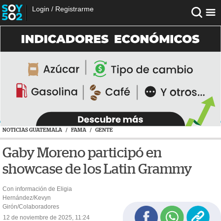
Login
/
Registrarme
NOTICIAS GUATEMALA
/
FAMA
/
GENTE
Gaby Moreno participó en
showcase de los Latin Grammy
Con información de Eligia
Hernández/Kevyn
Girón/Colaboradores
12 de noviembre de 2025, 11:24