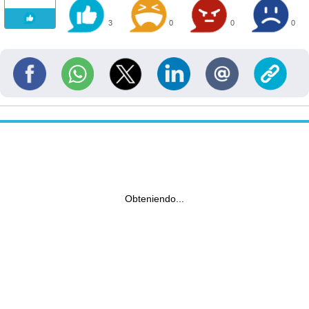
3
0
0
0
Obteniendo...