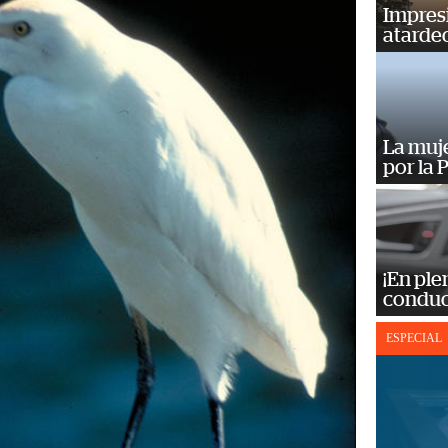
Impres
atardec
La muj
por la 
¡En ple
conduc
ESPECIAL