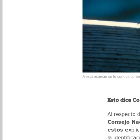
A esta especie se le conoce como g
Esto dice C
Al respecto 
Consejo Na
estos e
xpli
la identifica