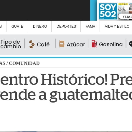
VERS
S
GUATE
DINERO
DEPORTES
FAMA
VIDA Y ESTILO
AS
/
COMUNIDAD
entro Histórico! Pr
rende a guatemaltec