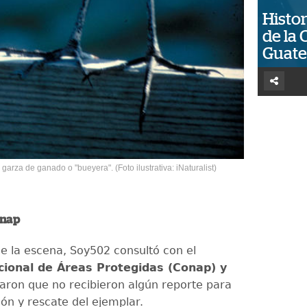
Histor
de la 
Guat
arza de ganado o "bueyera". (Foto ilustrativa: iNaturalist)
onap
de la escena, Soy502 consultó con el
cional de Áreas Protegidas (Conap) y
caron que no recibieron algún reporte para
ción y rescate del ejemplar.