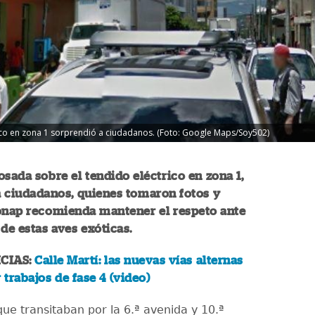
ico en zona 1 sorprendió a ciudadanos. (Foto: Google Maps/Soy502)
osada sobre el tendido eléctrico en zona 1,
a ciudadanos, quienes tomaron fotos y
Conap recomienda mantener el respeto ante
 de estas aves exóticas.
CIAS:
Calle Martí: las nuevas vías alternas
 trabajos de fase 4 (video)
ue transitaban por la 6.ª avenida y 10.ª