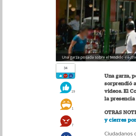
Una garza posada sobre el tendido eléctr
34
Una garza, p
sorprendió 
videos. El 
19
la presencia
1
OTRAS NOTI
y cierres por
7
Ciudadanos q