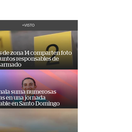
+VISTO
s de zona 14 comparten foto
suntos responsables de
 armado
ala suma numerosas
as en una jornada
dable en Santo Domingo