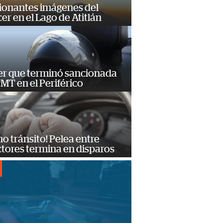
ionantes imágenes del
er en el Lago de Atitlán
er que terminó sancionada
PMT en el Periférico
no tránsito! Pelea entre
tores termina en disparos