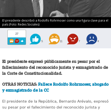
El presidente describió a Rodolfo Rohrmoser como una figura clave para el
país (Foto: Redes Sociales)
27
5
11
7
4
El presidente expresó públicamente su pesar por el
fallecimiento del reconocido jurista y exmagistrado de
la Corte de Constitucionalidad.
OTRAS NOTICIAS:
Fallece Rodolfo Rohrmoser, abogado
y exmagistrado de la CC
El presidente de la República, Bernardo Arévalo, expresó
su pesar por el fallecimiento del reconocido jurista y