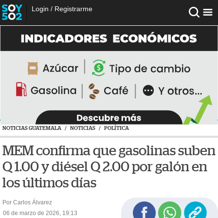
Login
/
Registrarme
NOTICIAS GUATEMALA
/
NOTICIAS
/
POLÍTICA
MEM confirma que gasolinas suben
Q 1.00 y diésel Q 2.00 por galón en
los últimos días
Por Carlos Álvarez
06 de marzo de 2026, 19:13