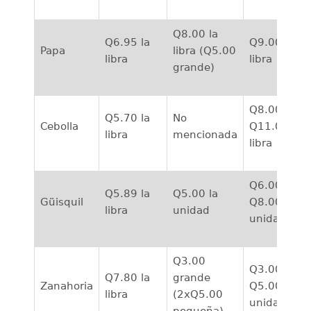
Q8.00 la
Q6.95 la
Q9.00 la
Papa
libra (Q5.00
libra
libra
grande)
Q8.00 a
Q5.70 la
No
Cebolla
Q11.00 la
libra
mencionada
libra
Q6.00 a
Q5.89 la
Q5.00 la
Güisquil
Q8.00 la
libra
unidad
unidad
Q3.00
Q3.00 a
Q7.80 la
grande
Zanahoria
Q5.00 la
libra
(2xQ5.00
unidad