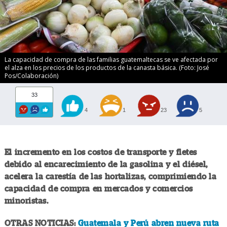
La capacidad de compra de las familias guatemaltecas se ve afectada por
el alza en los precios de los productos de la canasta básica. (Foto: José
Pos/Colaboración)
33
4
1
23
5
El incremento en los costos de transporte y fletes
debido al encarecimiento de la gasolina y el diésel,
acelera la carestía de las hortalizas, comprimiendo la
capacidad de compra en mercados y comercios
minoristas.
OTRAS NOTICIAS:
Guatemala y Perú abren nueva ruta