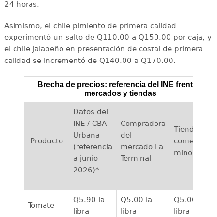
24 horas.
Asimismo, el chile pimiento de primera calidad
experimentó un salto de Q110.00 a Q150.00 por caja, y
el chile jalapeño en presentación de costal de primera
calidad se incrementó de Q140.00 a Q170.00.
Brecha de precios: referencia del INE frente a
mercados y tiendas
Datos del
INE / CBA
Compradora
Tiendas y
Urbana
del
Producto
comercios
(referencia
mercado La
minoristas
a junio
Terminal
2026)*
Q5.90 la
Q5.00 la
Q5.00 la
Tomate
libra
libra
libra