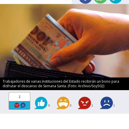
Trabajadores de varias instituciones del Estado recibirán un bono para
disfrutar el descanso de Semana Santa. (Foto: Archivo/Soy502)
2
0
0
1
1