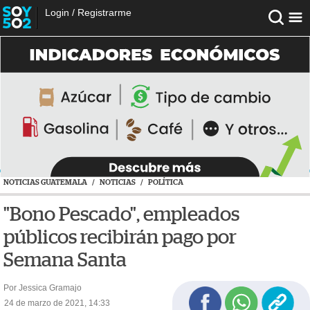
Login
/
Registrarme
NOTICIAS GUATEMALA
/
NOTICIAS
/
POLÍTICA
"Bono Pescado", empleados
públicos recibirán pago por
Semana Santa
Por Jessica Gramajo
24 de marzo de 2021, 14:33