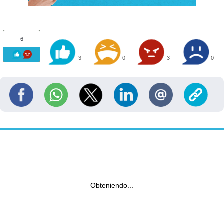
6
3
0
3
0
Obteniendo...