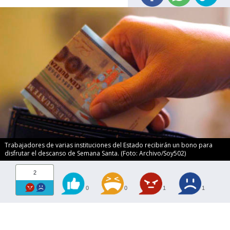
Trabajadores de varias instituciones del Estado recibirán un bono para
disfrutar el descanso de Semana Santa. (Foto: Archivo/Soy502)
2
0
0
1
1