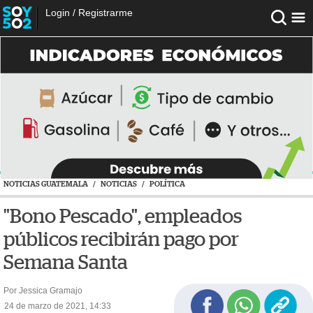
Login
/
Registrarme
NOTICIAS GUATEMALA
/
NOTICIAS
/
POLÍTICA
"Bono Pescado", empleados
públicos recibirán pago por
Semana Santa
Por Jessica Gramajo
24 de marzo de 2021, 14:33