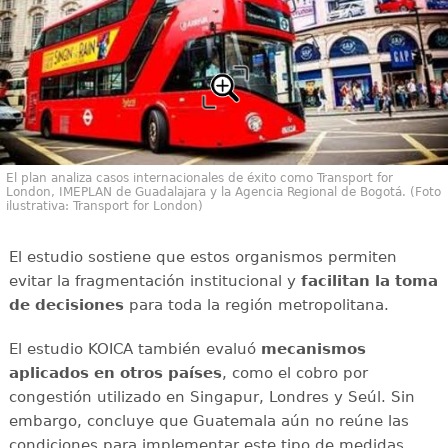
El plan analiza casos internacionales de éxito como Transport for
London, IMEPLAN de Guadalajara y la Agencia Regional de Bogotá. (Foto
ilustrativa: Transport for London)
El estudio sostiene que estos organismos permiten
evitar la fragmentación institucional y
facilitan la toma
de decisiones
para toda la región metropolitana.
El estudio KOICA también evaluó
mecanismos
aplicados en otros países
, como el cobro por
congestión utilizado en Singapur, Londres y Seúl. Sin
embargo, concluye que Guatemala aún no reúne las
condiciones para implementar este tipo de medidas,