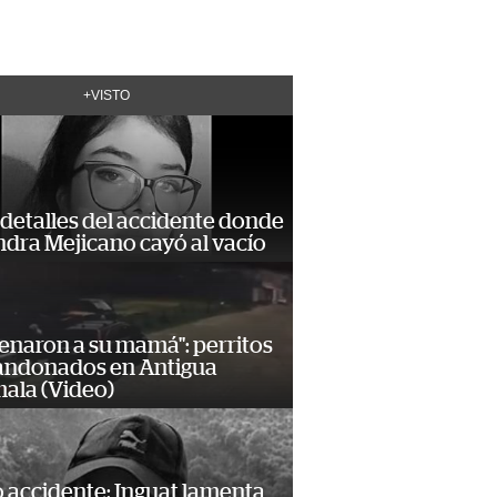
+VISTO
detalles del accidente donde
dra Mejicano cayó al vacío
enaron a su mamá": perritos
andonados en Antigua
ala (Video)
 accidente: Inguat lamenta