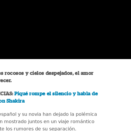
es rocosos y cielos despejados, el amor
ecer.
CIAS:
Piqué rompe el silencio y habla de
on Shakira
 español y su novia han dejado la polémica
an mostrado juntos en un viaje romántico
e los rumores de su separación.