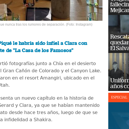
falleci
Mejica
ue nunca tras los rumores de separación. (Foto: Instagram)
Rescat
quedaro
Piqué le habría sido infiel a Clara con
El Salv
te de "La Casa de los Famosos"
ió fotografías junto a Chía en el desierto
el Gran Cañón de Colorado y el Canyon Lake.
ron en el resort Amangiri, ubicado en el
Unifor
Utah.
años c
esenta un nuevo capítulo en la historia de
ESPECIAL
erard y Clara, ya que se habían mantenido
ato desde hace tres años, luego de que se
a infidelidad a Shakira.