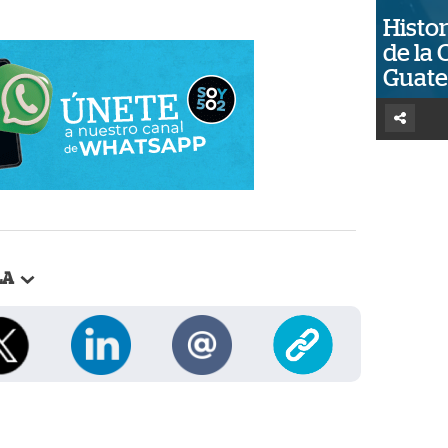
Histor
de la 
Guat
LA