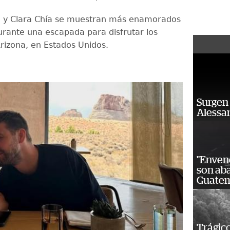
é y Clara Chía se muestran más enamorados
rante una escapada para disfrutar los
Arizona, en Estados Unidos.
Surgen 
Alessan
"Enven
son ab
Guatem
Trágico