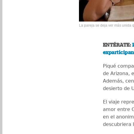
La pareja se deja ver más unida q
ENTÉRATE:
exparticipan
Piqué compart
de Arizona, 
Además, cena
desierto de 
El viaje repr
amor entre G
en el anonim
descubriera l