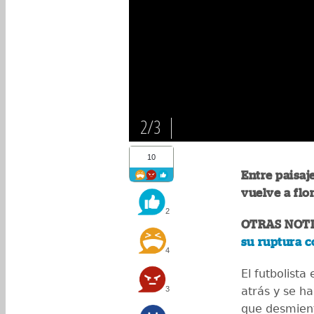
2/3
10
Entre paisaj
vuelve a flor
2
OTRAS NOTI
su ruptura c
4
El futbolista
3
atrás y se h
que desmient