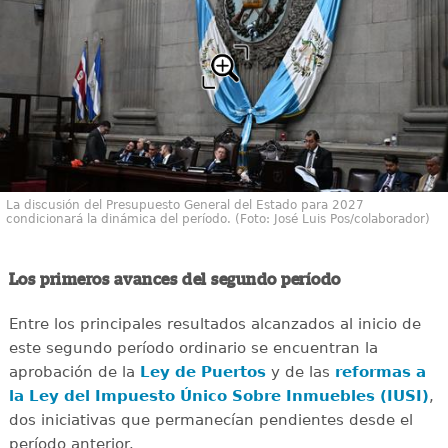
La discusión del Presupuesto General del Estado para 2027
condicionará la dinámica del período. (Foto: José Luis Pos/colaborador)
Los primeros avances del segundo período
Entre los principales resultados alcanzados al inicio de
este segundo período ordinario se encuentran la
aprobación de la
Ley de Puertos
y de las
reformas a
la Ley del Impuesto Único Sobre Inmuebles (IUSI)
,
dos iniciativas que permanecían pendientes desde el
período anterior.