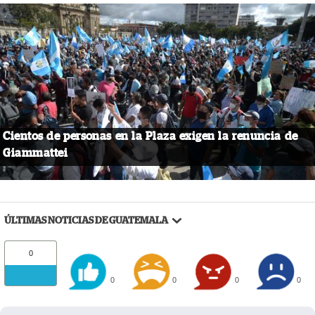
Cientos de personas en la Plaza exigen la renuncia de
Giammattei
ÚLTIMAS NOTICIAS DE GUATEMALA
0
0
0
0
0