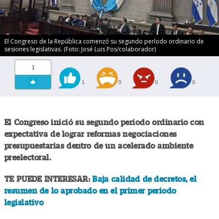
El Congreso de la República comenzó su segundo período ordinario de
sesiones legislativas. (Foto: José Luis Pos/colaborador)
1
1
0
0
0
El Congreso inició su segundo periodo ordinario con
expectativa de lograr reformas negociaciones
presupuestarias dentro de un acelerado ambiente
preelectoral.
TE PUEDE INTERESAR:
Baja calidad de decretos, el
resumen de lo aprobado en el primer periodo
legislativo