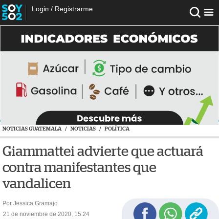
Login
/
Registrarme
NOTICIAS GUATEMALA
/
NOTICIAS
/
POLÍTICA
Giammattei advierte que actuará
contra manifestantes que
vandalicen
Por Jessica Gramajo
21 de noviembre de 2020, 15:24