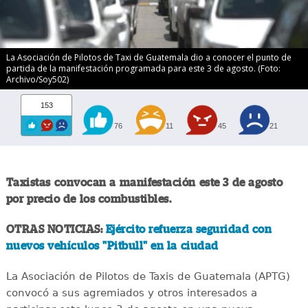
La Asociación de Pilotos de Taxi de Guatemala dio a conocer el punto de
partida de la manifestación programada para este 3 de agosto. (Foto:
Archivo/Soy502)
153
76
11
45
21
Taxistas convocan a manifestación este 3 de agosto
por precio de los combustibles.
OTRAS NOTICIAS:
Ejército refuerza seguridad con
nuevos vehículos "Pitbull" en la ciudad
La Asociación de Pilotos de Taxis de Guatemala (APTG)
convocó a sus agremiados y otros interesados a