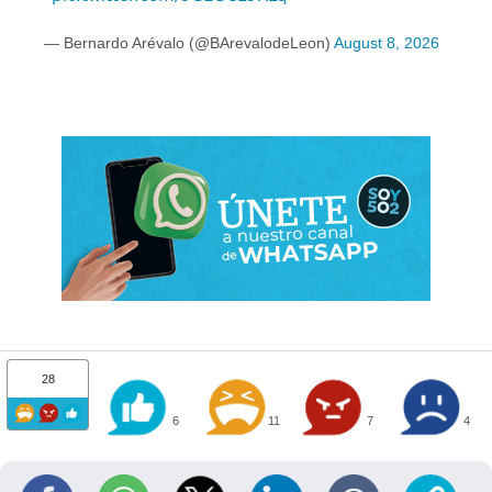
— Bernardo Arévalo (@BArevalodeLeon)
August 8, 2026
28
6
11
7
4