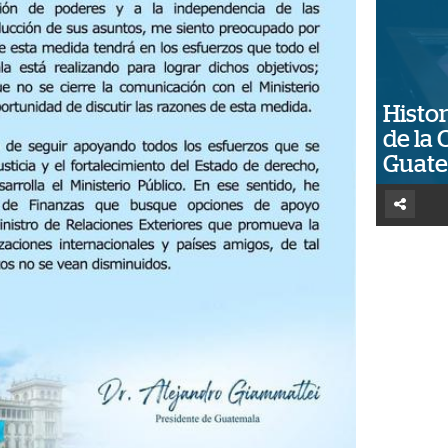
Histor
de la 
Guat