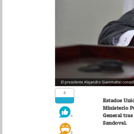
El presidente Alejandro Giammattei consid
0
Estados Uni
Ministerio Pú
General tras 
0
Sandoval.
0