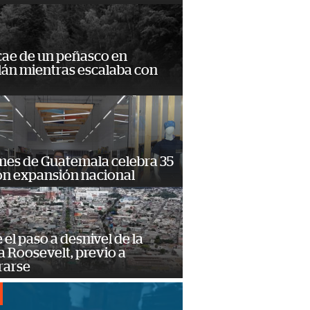
cae de un peñasco en
lán mientras escalaba con
mes de Guatemala celebra 35
on expansión nacional
e el paso a desnivel de la
 Roosevelt, previo a
rarse