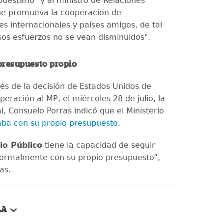
uestario "y al ministro de Relaciones
ue promueva la cooperación de
es internacionales y países amigos, de tal
os esfuerzos no se vean disminuidos".
 presupuesto propio
és de la decisión de Estados Unidos de
operación al MP, el miércoles 28 de julio, la
l, Consuelo Porras indicó que el Ministerio
aba con su propio presupuesto
.
io Público
tiene la capacidad de seguir
ormalmente con su propio presupuesto”,
ras.
LA