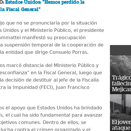
O:
Estados Unidos: "Hemos perdido la
la Fiscal General"
jo que no se pronunciaría por la situación
 Unidos y el Ministerio Público, el presidente
ammattei manifestó su preocupación
la suspensión temporal de la cooperación de
 la entidad que dirige Consuelo Porras.
os marcó distancia del Ministerio Público y
esconfianza" en la Fiscal General, luego que
Trágico
a decisión de destituir al jefe de la Fiscalía
falleci
tra la Impunidad (FECI), Juan Francisco
Mejica
s el apoyo que Estados Unidos ha brindado
ís, el cual ha sido fundamental para avanzar
El jove
bjetivos comunes. Dentro de ellos, se
ataque
 lucha contra el crimen organizado y el