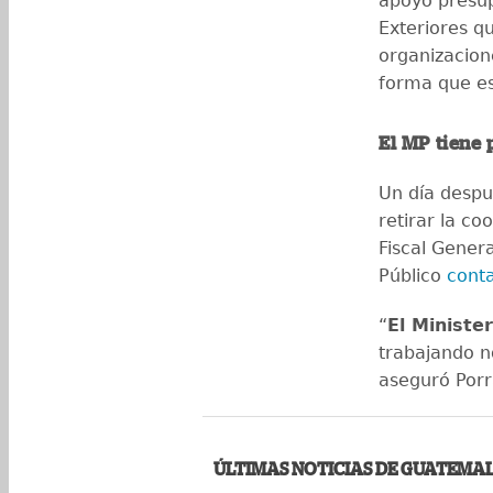
apoyo presup
Exteriores q
organizacion
forma que es
El MP tiene
Un día despu
retirar la co
Fiscal Genera
Público
cont
“
El Minister
trabajando n
aseguró Por
ÚLTIMAS NOTICIAS DE GUATEMA