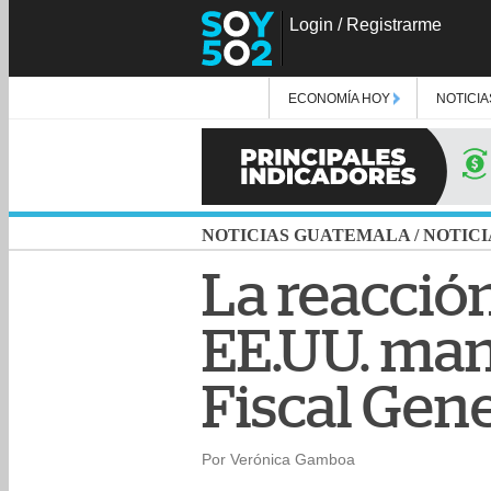
Login
/
Registrarme
ECONOMÍA HOY
NOTICIA
NOTICIAS GUATEMALA
/
NOTICI
La reacció
EE.UU. mani
Fiscal Gene
Por Verónica Gamboa