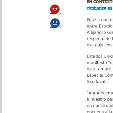
EN CONTEXT
confianza en 
0
Pese a que di
entre Estados
0
Alejandro Gi
respecto de 
ese país con
Estados Unid
manifestó "d
esta tomara l
Especial Con
Sandoval.
"Agradecemo
a nuestro pa
en nuestro o
encuentra la