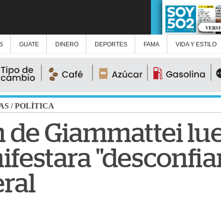
VERS
S
GUATE
DINERO
DEPORTES
FAMA
VIDA Y ESTILO
AS
/
POLÍTICA
n de Giammattei lu
festara "desconfian
ral