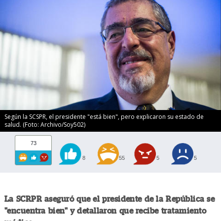
Según la SCSPR, el presidente "está bien", pero explicaron su estado de
salud. (Foto: Archivo/Soy502)
73
8
55
5
5
La SCRPR aseguró que el presidente de la República se
"encuentra bien" y detallaron que recibe tratamiento