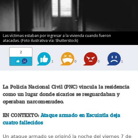
Las víctimas estaban por ingresar a la vivienda cuando fueron
atacadas. (Foto ilustrativa vía: Shutterstock)
2
1
0
0
1
La Policía Nacional Civil (PNC) vincula la residencia
como un lugar donde sicarios se resguardaban y
operaban narcomenudeo.
EN CONTEXTO:
Ataque armado en Escuintla deja
cuatro fallecidos
Un ataque armado se originó la noche del viernes 7 de