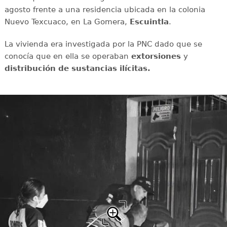
agosto frente a una residencia ubicada en la colonia
Nuevo Texcuaco, en La Gomera,
Escuintla
.
La vivienda era investigada por la PNC dado que se
conocía que en ella se operaban
extorsiones
y
distribución de sustancias ilícitas.