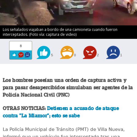
Los señalados viajaban a bordo de una camioneta cuando fueron
interceptados. (Foto vía: captura de video)
8
5
0
2
1
Los hombres poseían una orden de captura activa y
para pasar desapercibidos simulaban ser agentes de la
Policía Nacional Civil (PNC)
OTRAS NOTICIAS:
Detienen a acusado de ataque
contra "La Miamor"; esto se sabe
La Policía Municipal de Tránsito (PMT) de Villa Nueva,
informó que un vehículo fue interceptado tras una