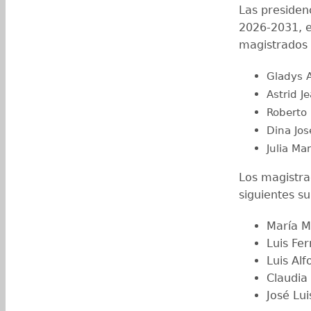
Las presiden
2026-2031, e
magistrados t
Gladys A
Astrid 
Roberto
Dina Jo
Julia Ma
Los magistra
siguientes su
María M
Luis Fe
Luis Al
Claudia
José Lu