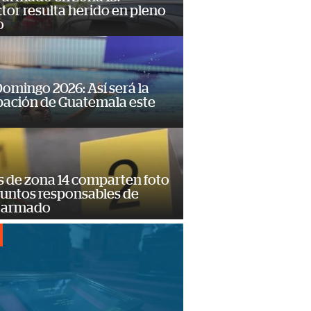
or resulta herido en pleno
o
omingo 2026: Así será la
pación de Guatemala este
s de zona 14 comparten foto
suntos responsables de
 armado