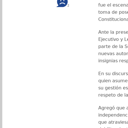
fue el escena
2
toma de pose
Constitucion
Ante la pres
Ejecutivo y L
parte de la S
nuevas autor
insignias res
En su discur
quien asume 
su gestión e
respeto de l
Agregó que a
independenci
que atraviesa