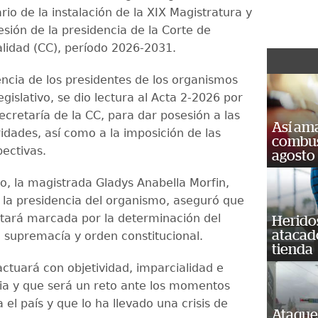
rio de la instalación de la XIX Magistratura y
sión de la presidencia de la Corte de
alidad (CC), período 2026-2031.
encia de los presidentes de los organismos
egislativo, se dio lectura al Acta 2-2026 por
ecretaría de la CC, para dar posesión a las
Así ama
idades, así como a la imposición de las
combust
pectivas.
agosto
so, la magistrada Gladys Anabella Morfin,
la presidencia del organismo, aseguró que
stará marcada por la determinación del
Heridos
atacad
a supremacía y orden constitucional.
tienda
ctuará con objetividad, imparcialidad e
a y que será un reto ante los momentos
 el país y que lo ha llevado una crisis de
Ataque