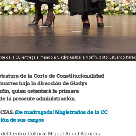
nte de la CC, entrega el mando a Gladys Anabella Morfín. (Foto: Estuardo Pare
tratura de la Corte de Constitucionalidad
martes bajo la dirección de Gladys
fin, quien ostentará la primera
de la presente administración.
CIAS:
¡De madrugada! Magistrados de la CC
ión de sus cargos
 del Centro Cultural Miguel Ángel Asturias