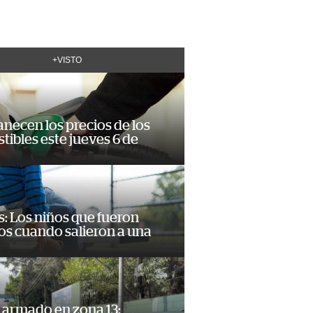
+VISTO
necen los precios de los
ibles este jueves 6 de
: Los niños que fueron
os cuando salieron a una
 armado en zona 13: