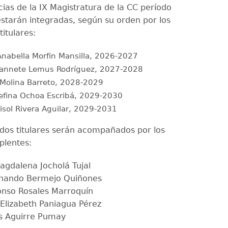
cias de la IX Magistratura de la CC período
starán integradas, según su orden por los
itulares:
nabella Morfin Mansilla, 2026-2027
Jeannete Lemus Rodríguez, 2027-2028
 Molina Barreto, 2028-2029
sefina Ochoa Escribá, 2029-2030
risol Rivera Aguilar, 2029-2031
dos titulares serán acompañados por los
plentes:
agdalena Jocholá Tujal
rnando Bermejo Quiñones
fonso Rosales Marroquín
 Elizabeth Paniagua Pérez
is Aguirre Pumay