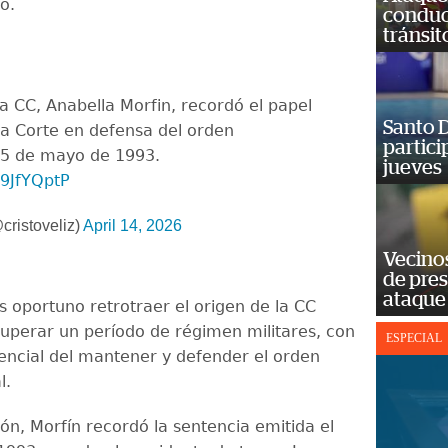
o.
conduct
tránsit
a CC, Anabella Morfin, recordó el papel
Santo D
ta Corte en defensa del orden
partici
 25 de mayo de 1993.
jueves
P9JfYQptP
cristoveliz)
April 14, 2026
Vecino
de pre
ataque
s oportuno retrotraer el origen de la CC
uperar un período de régimen militares, con
ESPECIAL
sencial del mantener y defender el orden
l.
ón, Morfín recordó la sentencia emitida el