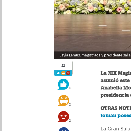
Leyla Lemus, magistrada y presidente salie
22
La XIX Magis
asumió este 
Anabella Mor
16
presidencia 
2
OTRAS NOTI
toman poses
2
La Gran Sala