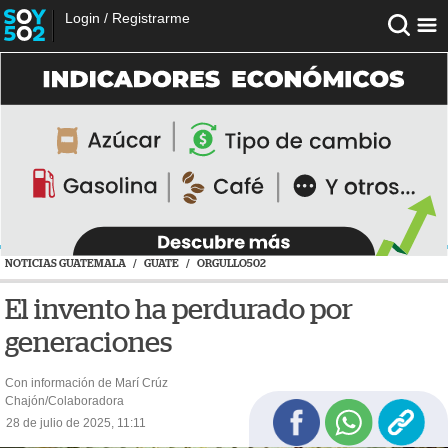
Login
/
Registrarme
NOTICIAS GUATEMALA
/
GUATE
/
ORGULLO502
El invento ha perdurado por
generaciones
Con información de Marí Crúz
Chajón/Colaboradora
28 de julio de 2025, 11:11