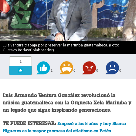
Luis Ventura trabaja por preservar la marimba guatemalteca. (Foto:
Gustavo Rodas/Colaborador)
1
1
0
0
0
Luis Armando Ventura González revolucionó la
música guatemalteca con la Orquesta Xela Marimba y
un legado que sigue inspirando generaciones.
TE PUEDE INTERESAR:
Empezó a los 5 años y hoy Blanca
Higueros es la mayor promesa del atletismo en Petén