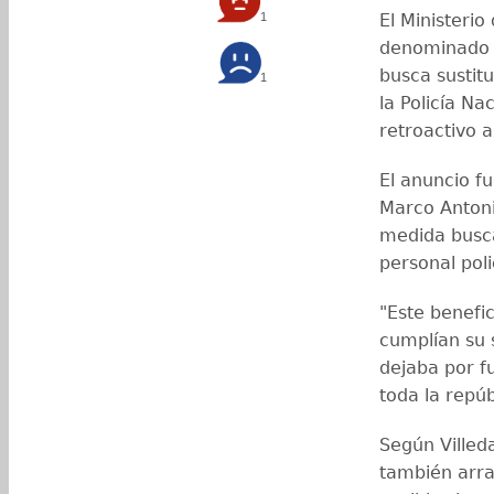
1
El Ministeri
denominado B
busca sustit
1
la Policía Na
retroactivo 
El anuncio f
Marco Antoni
medida busca
personal poli
"Este benefic
cumplían su 
dejaba por f
toda la repúb
Según Villed
también arra