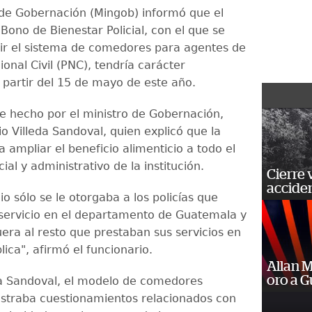
o de Gobernación (Mingob) informó que el
ono de Bienestar Policial, con el que se
uir el sistema de comedores para agentes de
cional Civil (PNC), tendría carácter
a partir del 15 de mayo de este año.
ue hecho por el ministro de Gobernación,
o Villeda Sandoval, quien explicó que la
 ampliar el beneficio alimenticio a todo el
cial y administrativo de la institución.
Cierre 
acciden
io sólo se le otorgaba a los policías que
servicio en el departamento de Guatemala y
uera al resto que prestaban sus servicios en
lica", afirmó el funcionario.
Allan 
oro a 
a Sandoval, el modelo de comedores
straba cuestionamientos relacionados con