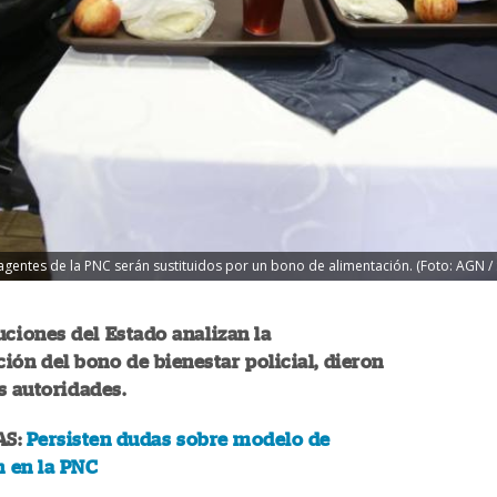
entes de la PNC serán sustituidos por un bono de alimentación. (Foto: AGN /
tuciones del Estado analizan la
ón del bono de bienestar policial, dieron
s autoridades.
AS:
Persisten dudas sobre modelo de
n en la PNC