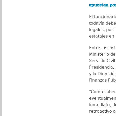
apuestan po
El funcionar
todavía debe
legales, por
estatales en
Entre las ins
Ministerio d
Servicio Civi
Presidencia,
y la Direcció
Finanzas Públ
"Como sabemo
eventualment
inmediato, d
retroactivo 