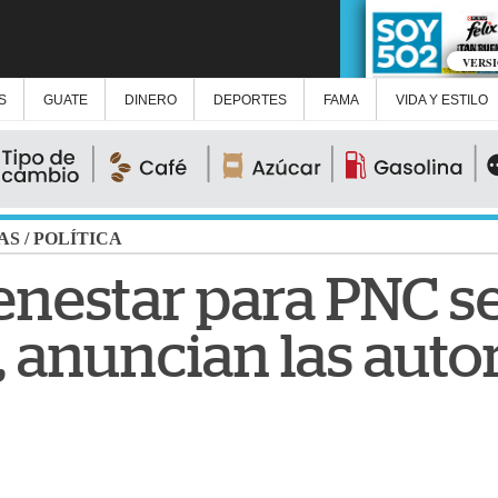
VERS
S
GUATE
DINERO
DEPORTES
FAMA
VIDA Y ESTILO
AS
/
POLÍTICA
enestar para PNC s
, anuncian las auto