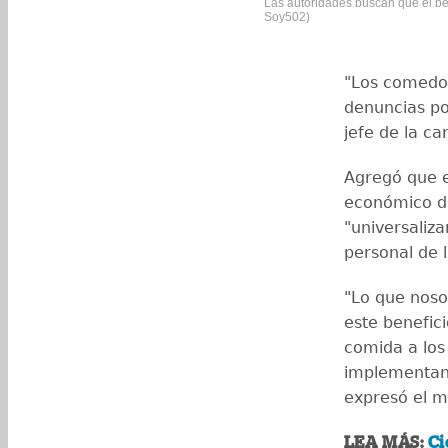
Las autoridades buscan que el ben
Soy502)
"Los comedor
denuncias po
jefe de la car
Agregó que 
económico di
"universaliza
personal de 
"Lo que noso
este benefici
comida a los 
implementand
expresó el mi
LEA MÁS:
Ci