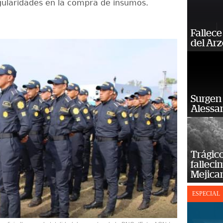
egularidades en la compra de insumos.
Fallece
del Ar
Surgen 
Alessan
Trágico
falleci
Mejica
ESPECIAL