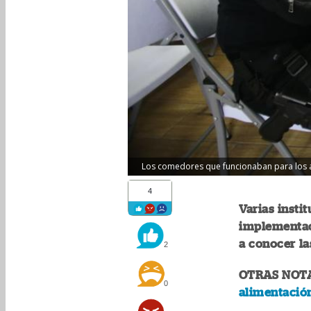
Los comedores que funcionaban para los ag
4
Varias insti
implementaci
a conocer la
2
OTRAS NOT
0
alimentació