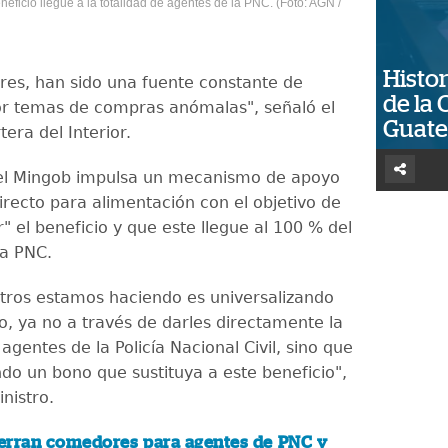
eficio llegue a la totalidad de agentes de la PNC. (Foto: AGN /
Histor
es, han sido una fuente constante de
de la 
r temas de compras anómalas", señaló el
Guat
tera del Interior.
el Mingob impulsa un mecanismo de apoyo
recto para alimentación con el objetivo de
r" el beneficio y que este llegue al 100 % del
la PNC.
tros estamos haciendo es universalizando
o, ya no a través de darles directamente la
agentes de la Policía Nacional Civil, sino que
o un bono que sustituya a este beneficio",
nistro.
erran comedores para agentes de PNC y