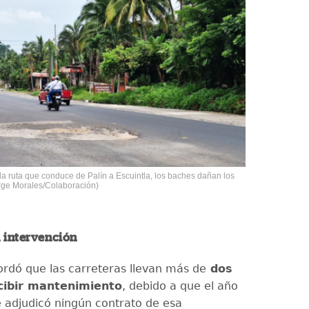
a ruta que conduce de Palín a Escuintla, los baches dañan los
orge Morales/Colaboración)
 intervención
rdó que las carreteras llevan más de
dos
cibir mantenimiento
, debido a que el año
 adjudicó ningún contrato de esa