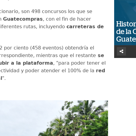
cionario, son 498 concursos los que se
en
Guatecompras
, con el fin de hacer
Histor
iferentes rutas, incluyendo
carreteras de
de la 
Guat
2 por ciento (458 eventos) obtendría el
respondiente, mientras que el restante
se
ubir a la plataforma
, "para poder tener el
ctividad y poder atender el 100% de la
red
l
".