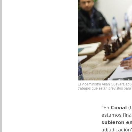
El viceministro Allan Guevara acu
trabajos que están previstos para a
"En
Covial
(U
estamos fina
subieron en
adjudicación"