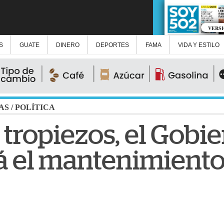
VERS
S
GUATE
DINERO
DEPORTES
FAMA
VIDA Y ESTILO
AS
/
POLÍTICA
 tropiezos, el Gobi
á el mantenimiento 