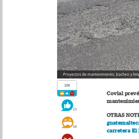
Proyectos de mantenimiento, bacheo y limp
109
Covial prev
mantenimient
23
OTRAS NOTI
guatemalteca
58
carretera El