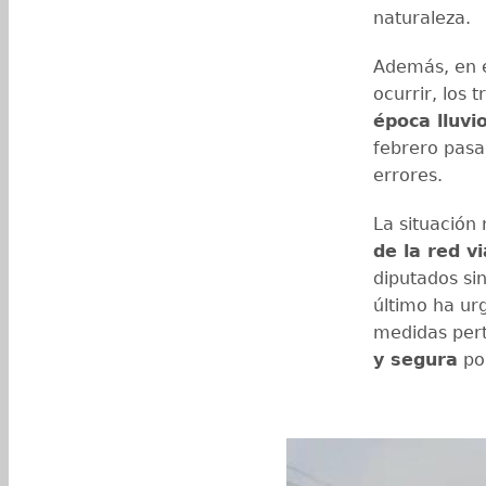
naturaleza.
Además, en e
ocurrir, los 
época lluvi
febrero pas
errores.
La situación
de la red vi
diputados si
último ha ur
medidas pert
y segura
por