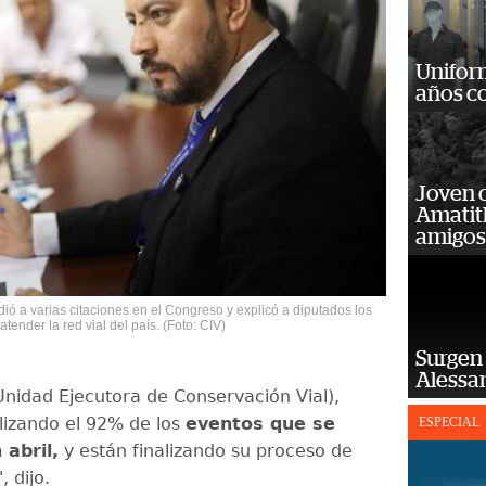
Unifor
años c
Joven 
Amatit
amigos
dió a varias citaciones en el Congreso y explicó a diputados los
tender la red vial del país. (Foto: CIV)
Surgen 
Alessan
nidad Ejecutora de Conservación Vial),
lizando el 92% de los
eventos que se
ESPECIAL
 abril,
y están finalizando su proceso de
, dijo.