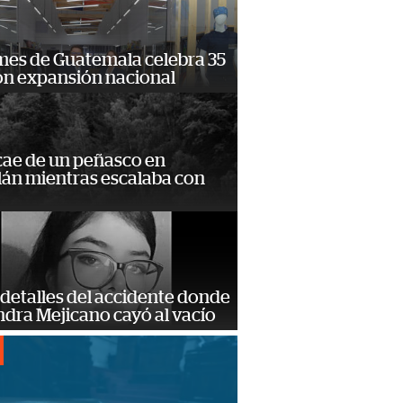
mes de Guatemala celebra 35
on expansión nacional
cae de un peñasco en
lán mientras escalaba con
detalles del accidente donde
dra Mejicano cayó al vacío