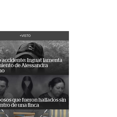
+VISTO
 accidente: Inguat lamenta
miento de Alessandra
no
osos que fueron hallados sin
ntro de una finca