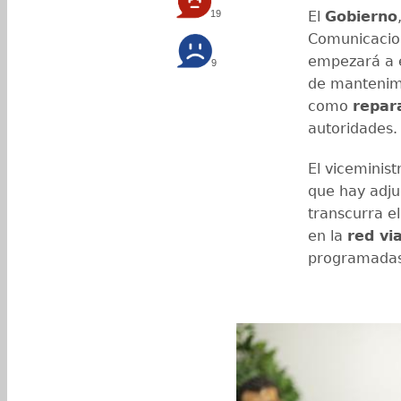
19
El
Gobierno
Comunicacion
empezará a 
9
de mantenimi
como
repar
autoridades.
El viceminist
que hay adju
transcurra e
en la
red via
programadas