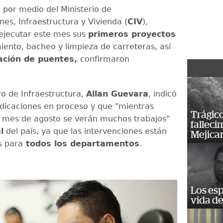
, por medio del Ministerio de
es, Infraestructura y Vivienda (
CIV
),
ejecutar este mes sus
primeros proyectos
ento, bacheo y limpieza de carreteras, así
ación de puentes,
confirmaron
ro de Infraestructura,
Allan Guevara
, indicó
dicaciones en proceso y que "mientras
Trágico
l mes de agosto se verán muchos trabajos"
falleci
l
del país, ya que las intervenciones están
Mejica
 para
todos los departamentos
.
Los esp
vida de