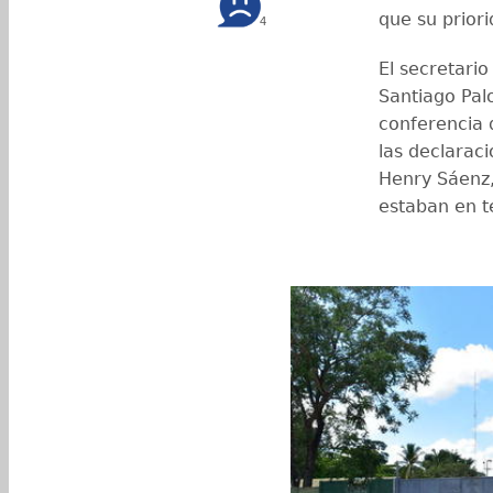
que su prior
4
El secretari
Santiago Pal
conferencia 
las declarac
Henry Sáenz,
estaban en t