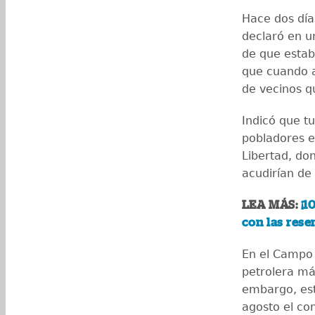
Hace dos día
declaró en u
de que estab
que cuando a
de vecinos q
Indicó que t
pobladores e
Libertad, do
acudirían de 
LEA MÁS:
¡10
con las rese
En el Campo 
petrolera má
embargo, est
agosto el co