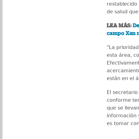
restablecido 
de salud que
LEA MÁS:
De
campo Xan n
"La prioridad
esta área, c
Efectivament
acercamiento
están en el 
El secretari
conforme ten
que se llevan
información 
es tomar cont