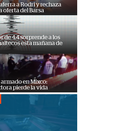
 aferra a Rodri y rechaza
 oferta del Barsa
 de 4.4 sorprende a los
altecos esta mañana de
o
 armado en Mixco:
ora pierde la vida