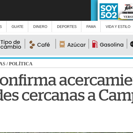
VERS
S
GUATE
DINERO
DEPORTES
FAMA
VIDA Y ESTILO
AS
/
POLÍTICA
onfirma acercamie
es cercanas a Cam