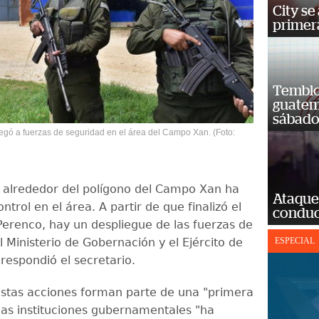
City se
primera
Temblor
guatem
sábad
egó a fuerzas de seguridad en el área del Campo Xan. (Foto:
d alrededor del polígono del Campo Xan ha
Ataque
ntrol en el área. A partir de que finalizó el
conduct
Perenco, hay un despliegue de las fuerzas de
 Ministerio de Gobernación y el Ejército de
ESPECIAL
respondió el secretario.
stas acciones forman parte de una "primera
las instituciones gubernamentales "ha