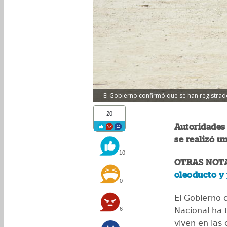
El Gobierno confirmó que se han registra
20
Autoridades
se realizó u
10
OTRAS NOT
oleoducto y 
0
El Gobierno 
6
Nacional ha 
viven en las