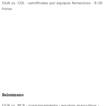
GUA vs. COL - semifinales por equipos femeninos - 9:30
horas
Balonmano
GUA vs. NCA - posicionamiento - equipos masculinos -