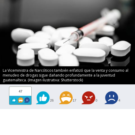
La Viceministra de Narcóticos también enfatizó que la venta y consumo al
menudeo de drogas sigue dañando profundamente a la juventud
guatemalteca. (Imagen ilustrativa: Shutterstock)
47
26
17
0
4