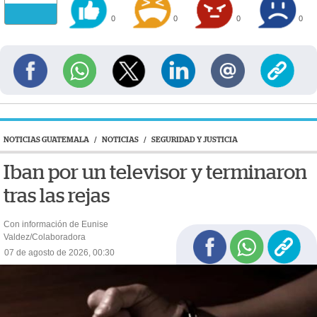
0
0
0
0
NOTICIAS GUATEMALA
/
NOTICIAS
/
SEGURIDAD Y JUSTICIA
Iban por un televisor y terminaron
tras las rejas
Con información de Eunise
Valdez/Colaboradora
07 de agosto de 2026, 00:30