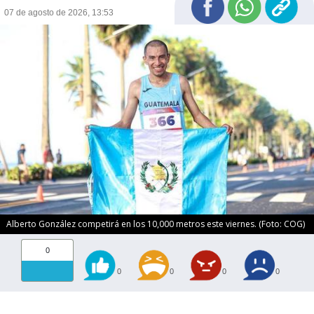
07 de agosto de 2026, 13:53
Alberto González competirá en los 10,000 metros este viernes. (Foto: COG)
0
0
0
0
0