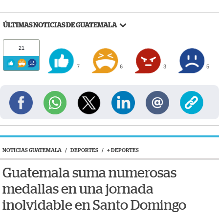
ÚLTIMAS NOTICIAS DE GUATEMALA
21
7
6
3
5
NOTICIAS GUATEMALA
/
DEPORTES
/
+ DEPORTES
Guatemala suma numerosas
medallas en una jornada
inolvidable en Santo Domingo