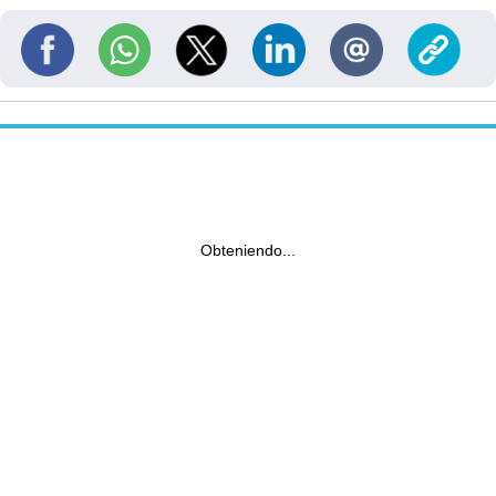
Obteniendo...