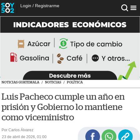
Login
/
Registrarme
NOTICIAS GUATEMALA
/
NOTICIAS
/
POLÍTICA
Luis Pacheco cumple un año en
prisión y Gobierno lo mantiene
como viceministro
Por Carlos Álvarez
23 de abril de 2026, 01:00