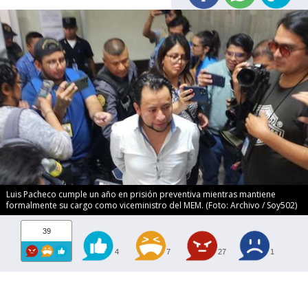
Luis Pacheco cumple un año en prisión preventiva mientras mantiene
formalmente su cargo como viceministro del MEM. (Foto: Archivo / Soy502)
39
4
7
27
1