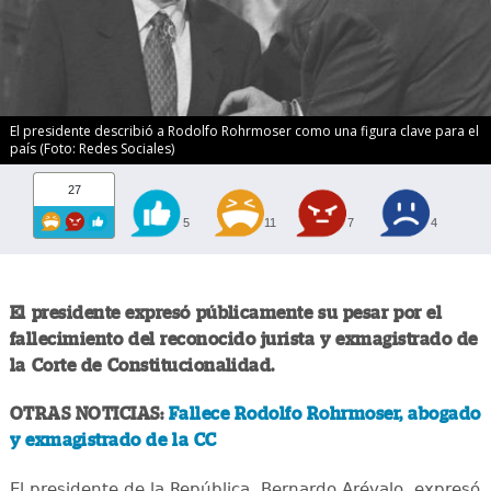
El presidente describió a Rodolfo Rohrmoser como una figura clave para el
país (Foto: Redes Sociales)
27
5
11
7
4
El presidente expresó públicamente su pesar por el
fallecimiento del reconocido jurista y exmagistrado de
la Corte de Constitucionalidad.
OTRAS NOTICIAS:
Fallece Rodolfo Rohrmoser, abogado
y exmagistrado de la CC
El presidente de la República, Bernardo Arévalo, expresó