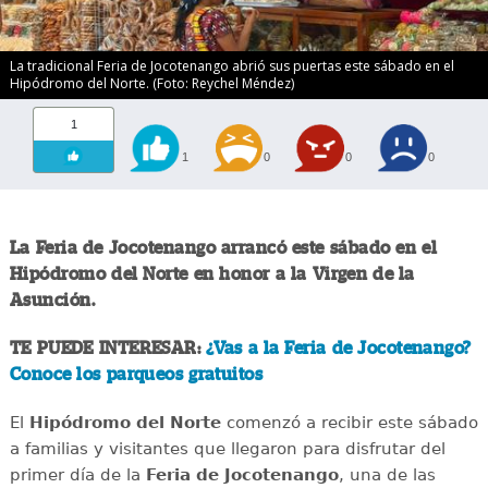
La tradicional Feria de Jocotenango abrió sus puertas este sábado en el
Hipódromo del Norte. (Foto: Reychel Méndez)
1
1
0
0
0
La Feria de Jocotenango arrancó este sábado en el
Hipódromo del Norte en honor a la Virgen de la
Asunción.
TE PUEDE INTERESAR:
¿Vas a la Feria de Jocotenango?
Conoce los parqueos gratuitos
El
Hipódromo del Norte
comenzó a recibir este sábado
a familias y visitantes que llegaron para disfrutar del
primer día de la
Feria de Jocotenango
, una de las