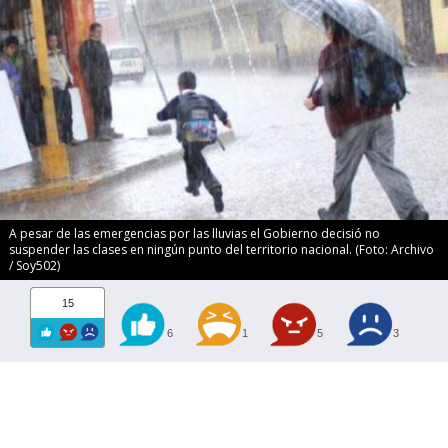
A pesar de las emergencias por las lluvias el Gobierno decisió no
suspender las clases en ningún punto del territorio nacional. (Foto: Archivo
/ Soy502)
15
6
1
5
3