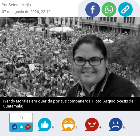
Por Selene Mejía
07 de agosto de 2026, 23:19
Wendy Morales era querida por sus compañeros. (Foto: Arquidiócesis de
Guatemala)
21
6
1
4
10