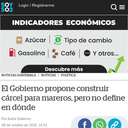
Login
/
Registrarme
NOTICIAS GUATEMALA
/
NOTICIAS
/
POLÍTICA
El Gobierno propone construir
cárcel para mareros, pero no define
en dónde
Por Karla Gutiérrez
08 de octubre de 2025, 16:51