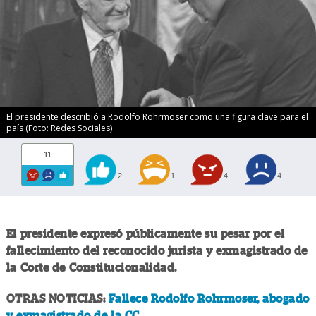
El presidente describió a Rodolfo Rohrmoser como una figura clave para el
país (Foto: Redes Sociales)
11
2
1
4
4
El presidente expresó públicamente su pesar por el
fallecimiento del reconocido jurista y exmagistrado de
la Corte de Constitucionalidad.
OTRAS NOTICIAS:
Fallece Rodolfo Rohrmoser, abogado