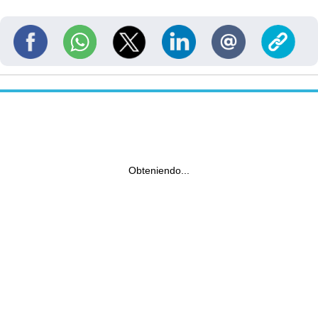
Obteniendo...