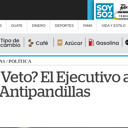
VERS
S
GUATE
DINERO
DEPORTES
FAMA
VIDA Y ESTILO
AS
/
POLÍTICA
Veto? El Ejecutivo a
Antipandillas