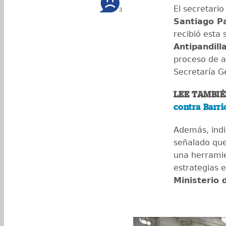
El secretari
3
Santiago P
recibió esta
Antipandill
proceso de an
Secretaría G
LEE TAMBIÉ
contra Barri
Además, indi
señalado que
una herramien
estrategias 
Ministerio