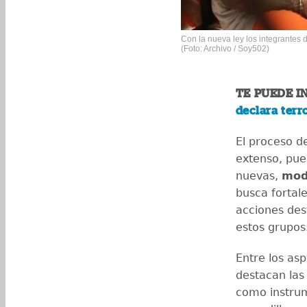
Con la nueva ley los integrantes d
(Foto: Archivo / Soy502)
TE PUEDE I
declara terr
El proceso d
extenso, pue
nuevas,
modi
busca fortale
acciones dest
estos grupos
Entre los as
destacan las
como instrum