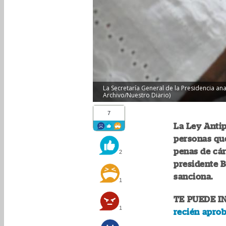
La Secretaría General de la Presidencia ana
Archivo/Nuestro Diario)
7
La Ley Antip
personas que
penas de cár
2
presidente B
sanciona.
1
TE PUEDE I
1
recién aprob