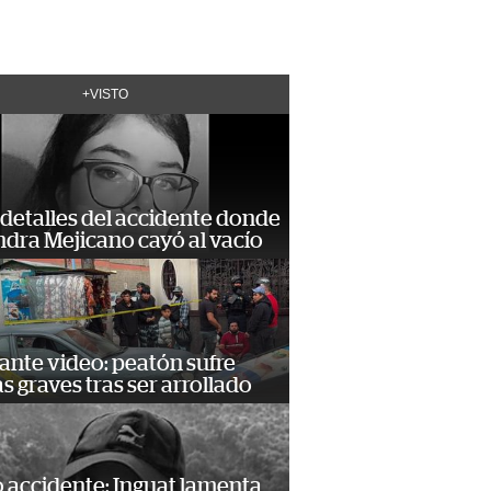
+VISTO
detalles del accidente donde
dra Mejicano cayó al vacío
ante video: peatón sufre
s graves tras ser arrollado
 accidente: Inguat lamenta