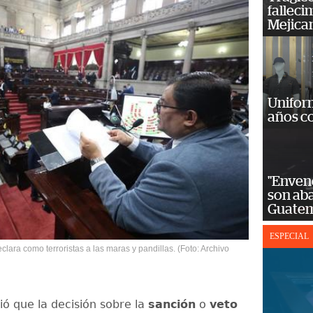
falleci
Mejica
Unifor
años c
"Enven
son ab
Guatem
ESPECIAL
lara como terroristas a las maras y pandillas. (Foto: Archivo
ó que la decisión sobre la
sanción
o
veto