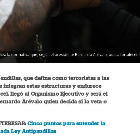
liza la normativa que, según el presidente Bernardo Arévalo, busca fortalecer l
andillas, que define como terroristas a las
 integran estas estructuras y endurece
cel, llegó al Organismo Ejecutivo y será el
ernardo Arévalo quien decida si la veta o
NTERESAR:
Cinco puntos para entender la
ada Ley Antipandillas