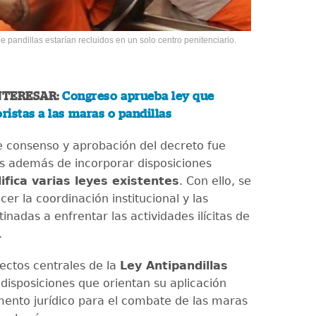
e pandillas estarían recluidos en un solo centro penitenciario.
NTERESAR:
Congreso aprueba ley que
oristas a las maras o pandillas
e consenso y aprobación del decreto fue
s además de incorporar disposiciones
fica varias leyes existentes
. Con ello, se
cer la coordinación institucional y las
inadas a enfrentar las actividades ilícitas de
.
pectos centrales de la
Ley Antipandillas
 disposiciones que orientan su aplicación
ento jurídico para el combate de las maras