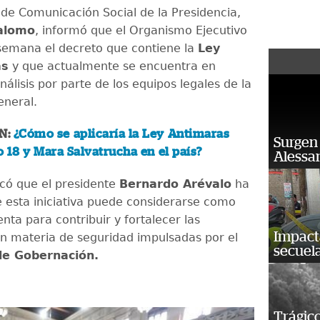
o de Comunicación Social de la Presidencia,
alomo
, informó que el Organismo Ejecutivo
 semana el decreto que contiene la
Ley
as
y que actualmente se encuentra en
álisis por parte de los equipos legales de la
eneral.
N:
¿Cómo se aplicaría la Ley Antimaras
Surgen 
o 18 y Mara Salvatrucha en el país?
Alessan
có que el presidente
Bernardo Arévalo
ha
 esta iniciativa puede considerarse como
ta para contribuir y fortalecer las
Impact
en materia de seguridad impulsadas por el
secuela
 de Gobernación.
Trágico