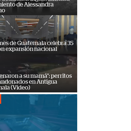
miento de Alessandra
no
mes de Guatemala celebra 35
on expansión nacional
enaron a su mamá": perritos
andonados en Antigua
ala (Video)