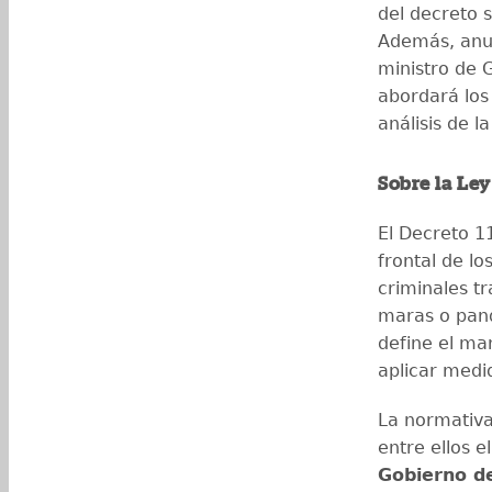
del decreto 
Además, anun
ministro de 
abordará los
análisis de l
Sobre la Ley
El Decreto 
frontal de lo
criminales t
maras o pand
define el mar
aplicar medi
La normativa
entre ellos e
Gobierno d