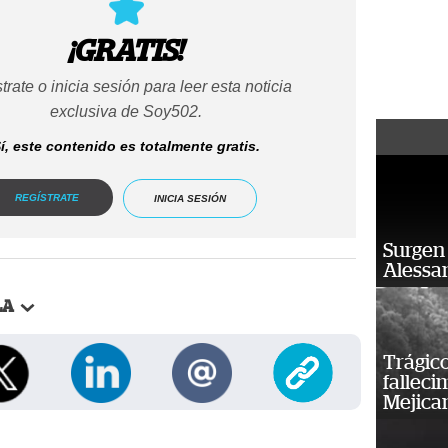
¡GRATIS!
trate o inicia sesión para leer esta noticia
exclusiva de Soy502.
í, este contenido es totalmente gratis.
REGÍSTRATE
INICIA SESIÓN
Surgen 
Alessan
LA
Trágico
falleci
Mejica