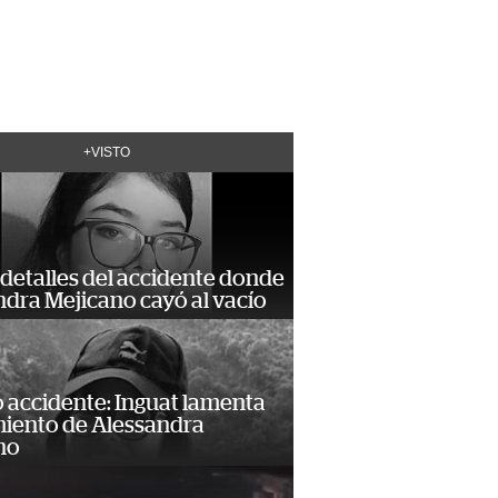
+VISTO
detalles del accidente donde
dra Mejicano cayó al vacío
 accidente: Inguat lamenta
miento de Alessandra
no