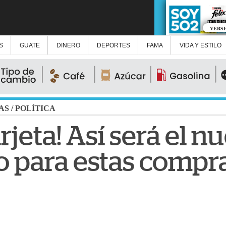
VERS
S
GUATE
DINERO
DEPORTES
FAMA
VIDA Y ESTILO
AS
/
POLÍTICA
rjeta! Así será el n
para estas compra