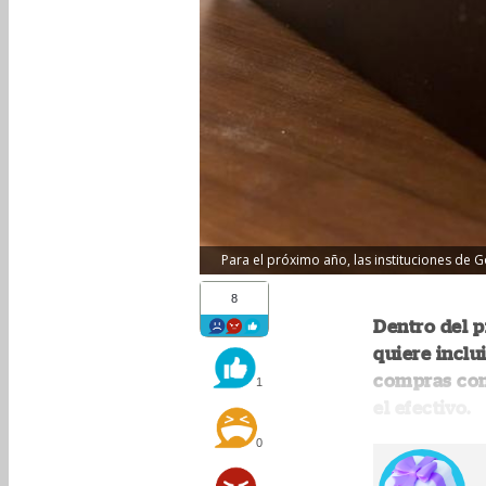
Para el próximo año, las instituciones de G
8
Dentro del p
quiere inclu
compras con 
1
el efectivo.
0