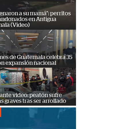
enaron a su mamá": perritos
andonados en Antigua
ala (Video)
mes de Guatemala celebra 35
on expansión nacional
ante video: peatón sufre
s graves tras ser arrollado