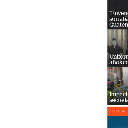
"Enven
son ab
Guatem
Unifor
años c
Impact
secuela
ESPECIAL