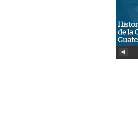
Histor
de la 
Guat