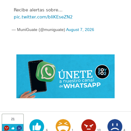
Recibe alertas sobre…
pic.twitter.com/bIiKEseZN2
— MuniGuate (@muniguate)
August 7, 2026
21
6
1
10
4