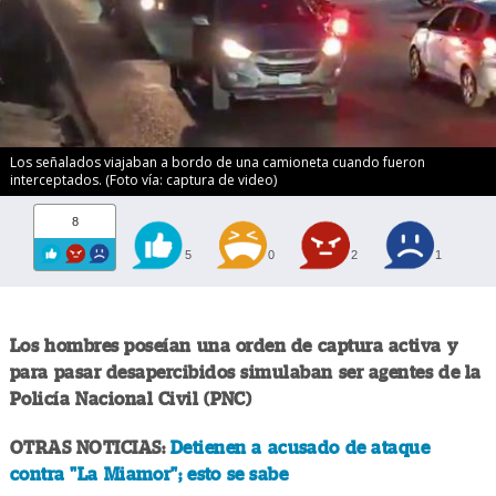
Los señalados viajaban a bordo de una camioneta cuando fueron
interceptados. (Foto vía: captura de video)
8
5
0
2
1
Los hombres poseían una orden de captura activa y
para pasar desapercibidos simulaban ser agentes de la
Policía Nacional Civil (PNC)
OTRAS NOTICIAS:
Detienen a acusado de ataque
contra "La Miamor"; esto se sabe