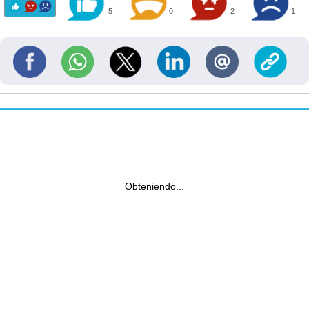
5
0
2
1
Obteniendo...