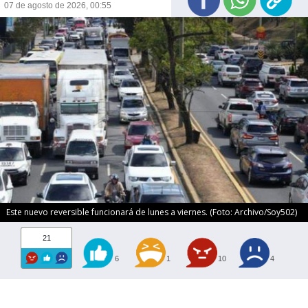
07 de agosto de 2026, 00:55
Este nuevo reversible funcionará de lunes a viernes. (Foto: Archivo/Soy502)
21
6
1
10
4