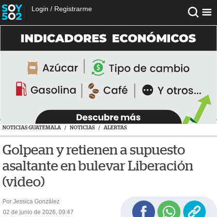
Login
/
Registrarme
NOTICIAS GUATEMALA
/
NOTICIAS
/
ALERTAS
Golpean y retienen a supuesto
asaltante en bulevar Liberación
(video)
Por Jessica González
02 de junio de 2026, 09:47