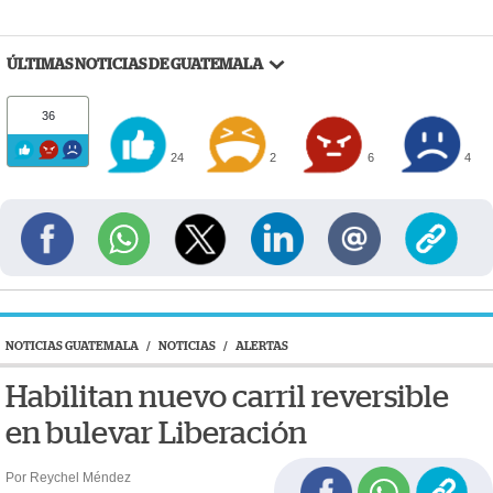
ÚLTIMAS NOTICIAS DE GUATEMALA
36
24
2
6
4
NOTICIAS GUATEMALA
/
NOTICIAS
/
ALERTAS
Habilitan nuevo carril reversible
en bulevar Liberación
Por Reychel Méndez