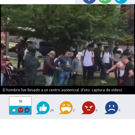
El hombre fue llevado a un centro asistencial. (Foto: captura de video)
36
24
2
6
4