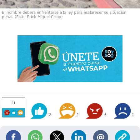
El hombre deberá enfrentarse a la ley para esclarecer su situación
penal. (Foto: Erick Miguel Colop)
11
2
2
6
1