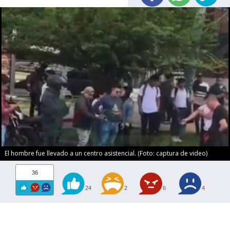
El hombre fue llevado a un centro asistencial. (Foto: captura de video)
36
24
2
6
4