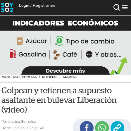
Login
/
Registrarme
NOTICIAS GUATEMALA
/
NOTICIAS
/
ALERTAS
Golpean y retienen a supuesto
asaltante en bulevar Liberación
(video)
Por Jessica González
02 de junio de 2026, 09:47