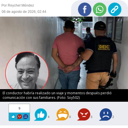
Por Reychel Méndez
06 de agosto de 2026, 02:44
El conductor habría realizado un viaje y momentos después perdió
comunicación con sus familiares. (Foto: Soy502)
9
4
0
3
2