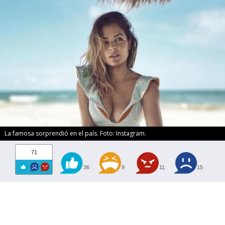
La famosa sorprendió en el país. Foto: Instagram.
71
36
9
11
15