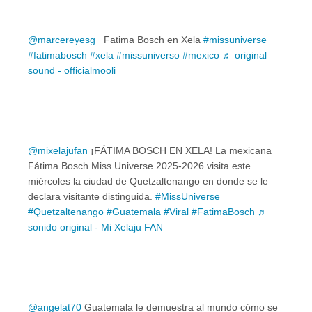
@marcereyesg_
Fatima Bosch en Xela
#missuniverse
#fatimabosch
#xela
#missuniverso
#mexico
♬ original
sound - officialmooli
@mixelajufan
¡FÁTIMA BOSCH EN XELA! La mexicana
Fátima Bosch Miss Universe 2025-2026 visita este
miércoles la ciudad de Quetzaltenango en donde se le
declara visitante distinguida.
#MissUniverse
#Quetzaltenango
#Guatemala
#Viral
#FatimaBosch
♬
sonido original - Mi Xelaju FAN
@angelat70
Guatemala le demuestra al mundo cómo se