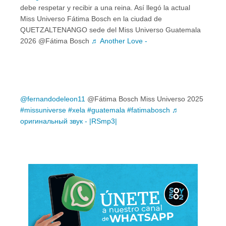
debe respetar y recibir a una reina. Así llegó la actual
Miss Universo Fátima Bosch en la ciudad de
QUETZALTENANGO sede del Miss Universo Guatemala
2026 @Fátima Bosch
♬ Another Love -
@fernandodeleon11
@Fátima Bosch Miss Universo 2025
#missuniverse
#xela
#guatemala
#fatimabosch
♬
оригинальный звук - |RSmp3|