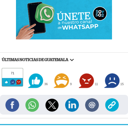
ÚLTIMAS NOTICIAS DE GUATEMALA
71
36
9
11
15