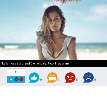
La famosa sorprendió en el país. Foto: Instagram.
71
36
9
11
15