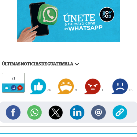
ÚLTIMAS NOTICIAS DE GUATEMALA
71
36
9
11
15