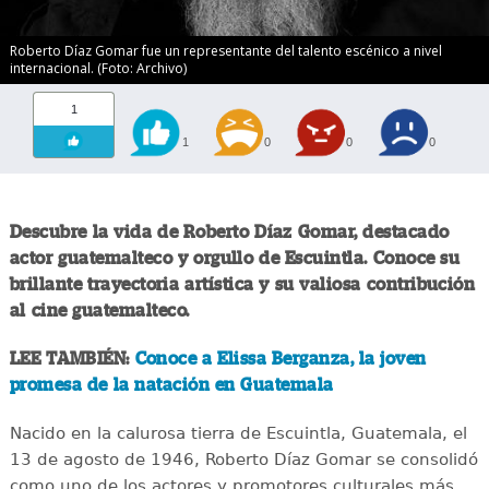
Roberto Díaz Gomar fue un representante del talento escénico a nivel
internacional. (Foto: Archivo)
1
1
0
0
0
Descubre la vida de Roberto Díaz Gomar, destacado
actor guatemalteco y orgullo de Escuintla. Conoce su
brillante trayectoria artística y su valiosa contribución
al cine guatemalteco.
LEE TAMBIÉN:
Conoce a Elissa Berganza, la joven
promesa de la natación en Guatemala
Nacido en la calurosa tierra de Escuintla, Guatemala, el
13 de agosto de 1946, Roberto Díaz Gomar se consolidó
como uno de los actores y promotores culturales más