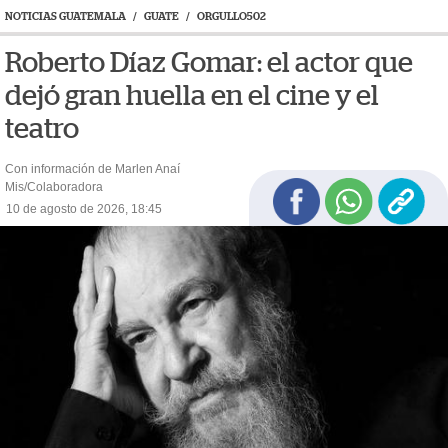
NOTICIAS GUATEMALA
/
GUATE
/
ORGULLO502
Roberto Díaz Gomar: el actor que
dejó gran huella en el cine y el
teatro
Con información de Marlen Anaí
Mis/Colaboradora
10 de agosto de 2026, 18:45