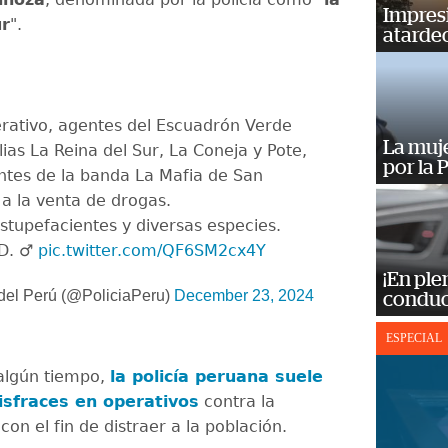
Impres
ur
".
atardec
erativo, agentes del Escuadrón Verde
La muj
lias La Reina del Sur, La Coneja y Pote,
por la 
ntes de la banda La Mafia de San
 a la venta de drogas.
tupefacientes y diversas especies.
. ️‍♂️
pic.twitter.com/QF6SM2cx4Y
¡En ple
del Perú (@PoliciaPeru)
December 23, 2024
conduc
ESPECIAL
algún tiempo,
la policía peruana suele
disfraces en operativos
contra la
con el fin de distraer a la población.