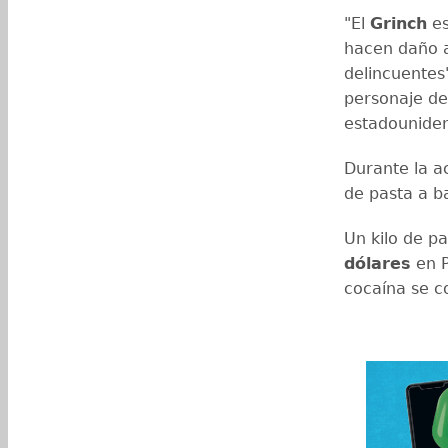
"El
Grinch
es
hacen daño a
delincuentes"
personaje de 
estadounide
Durante la a
de pasta a 
Un kilo de p
dólares
en P
cocaína se c