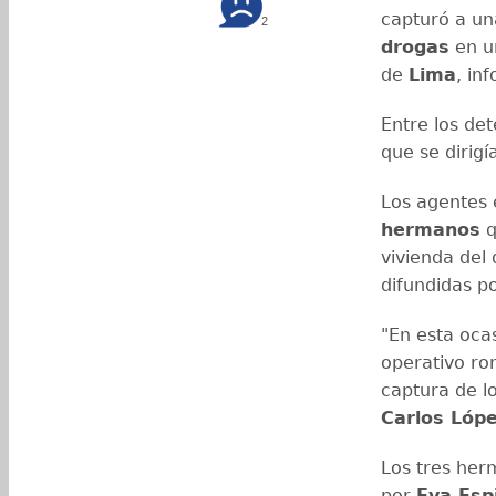
capturó a u
2
drogas
en un
de
Lima
, in
Entre los det
que se dirig
Los agentes 
hermanos
q
vivienda del 
difundidas po
"En esta oca
operativo ro
captura de l
Carlos Lóp
Los tres her
por
Eva Esp