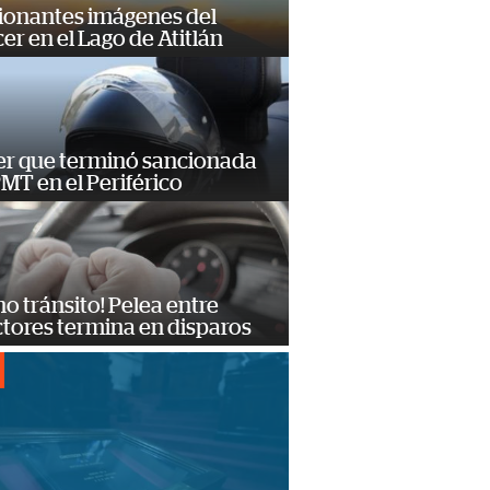
ionantes imágenes del
er en el Lago de Atitlán
er que terminó sancionada
PMT en el Periférico
no tránsito! Pelea entre
tores termina en disparos