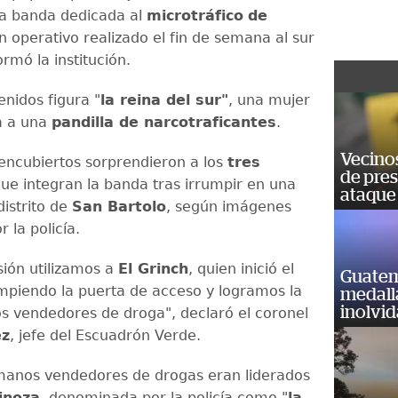
na banda dedicada al
microtráfico
de
 operativo realizado el fin de semana al sur
formó la institución.
enidos figura "
la reina del sur"
, una mujer
ía a una
pandilla de narcotraficantes
.
Vecino
encubiertos sorprendieron a los
tres
de pre
ue integran la banda tras irrumpir en una
ataque
distrito de
San Bartolo
, según imágenes
r la policía.
sión utilizamos a
El Grinch
, quien inició el
Guatem
mpiendo la puerta de acceso y logramos la
medall
inolvi
os vendedores de droga", declaró el coronel
ez
, jefe del Escuadrón Verde.
manos vendedores de drogas eran liderados
inoza
, denominada por la policía como "
la