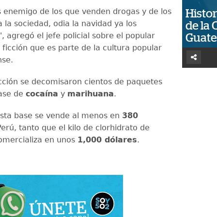
 enemigo de los que venden drogas y de los
Histor
 la sociedad, odia la navidad ya los
de la 
, agregó el jefe policial sobre el popular
Guat
ficción que es parte de la cultura popular
nse.
cción se decomisaron cientos de paquetes
base de
cocaína
y
marihuana
.
asta base se vende al menos en
380
erú, tanto que el kilo de clorhidrato de
omercializa en unos
1,000 dólares
.