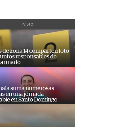
+VISTO
s de zona 14 comparten foto
suntos responsables de
 armado
ala suma numerosas
as en una jornada
dable en Santo Domingo