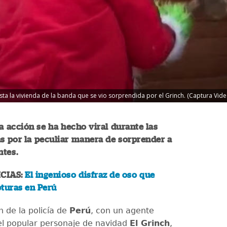
hasta la vivienda de la banda que se vio sorprendida por el Grinch. (Captura Vide
la acción se ha hecho viral durante las
s por la peculiar manera de sorprender a
ntes.
CIAS:
El ingenioso disfraz de oso que
pturas en Perú
 de la policía de
Perú
, con un agente
el popular personaje de navidad
El Grinch
,