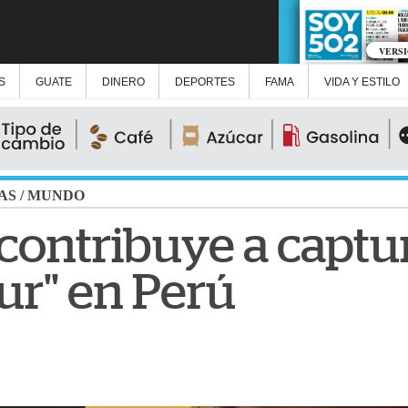
VERS
S
GUATE
DINERO
DEPORTES
FAMA
VIDA Y ESTILO
AS
/
MUNDO
 contribuye a captur
ur" en Perú