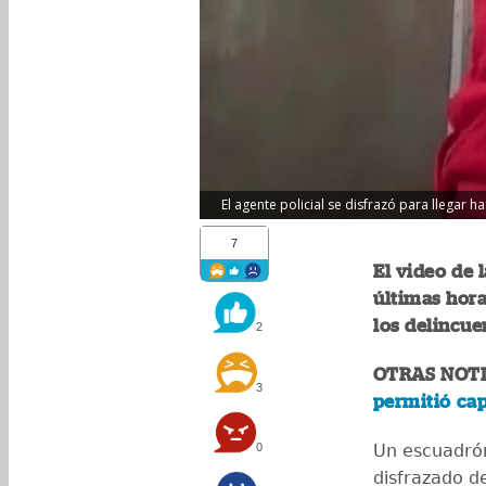
El agente policial se disfrazó para llegar 
7
El video de 
últimas hora
los delincue
2
OTRAS NOTI
3
permitió ca
0
Un escuadrón
disfrazado d