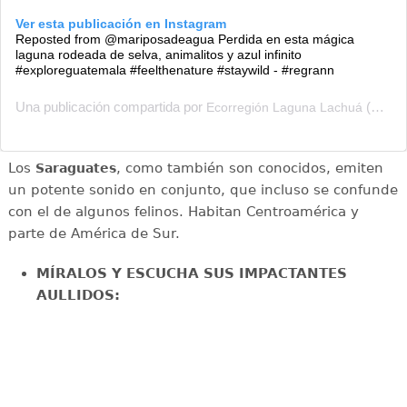
Ver esta publicación en Instagram
Reposted from @mariposadeagua Perdida en esta mágica
laguna rodeada de selva, animalitos y azul infinito
#exploreguatemala #feelthenature #staywild - #regrann
Una publicación compartida por
(@laguna_lachua) el
Ecorregión Laguna Lachuá
Los
, como también son conocidos, emiten
Saraguates
un potente sonido en conjunto, que incluso se confunde
con el de algunos felinos. Habitan Centroamérica y
parte de América de Sur.
MÍRALOS Y ESCUCHA SUS IMPACTANTES
AULLIDOS: