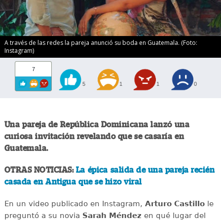
A través de las redes la pareja anunció su boda en Guatemala. (Foto:
Instagram)
7
5
1
1
0
Una pareja de República Dominicana lanzó una
curiosa invitación revelando que se casaría en
Guatemala.
OTRAS NOTICIAS:
La épica salida de una pareja recién
casada en Antigua que se hizo viral
En un video publicado en Instagram,
Arturo Castillo
le
preguntó a su novia
Sarah Méndez
en qué lugar del