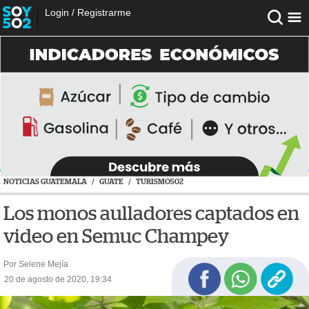
Login
/
Registrarme
NOTICIAS GUATEMALA
/
GUATE
/
TURISMO502
Los monos aulladores captados en
video en Semuc Champey
Por Selene Mejía
20 de agosto de 2020, 19:34