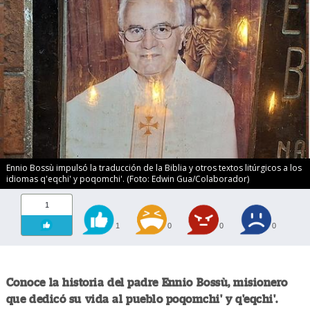
Ennio Bossù impulsó la traducción de la Biblia y otros textos litúrgicos a los
idiomas q'eqchi' y poqomchi'. (Foto: Edwin Gua/Colaborador)
1
1
0
0
0
Conoce la historia del padre Ennio Bossù, misionero
que dedicó su vida al pueblo poqomchi' y q'eqchi'.