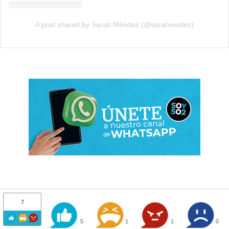
A post shared by Sarah Méndez (@sarahmndez)
7
5
1
1
0