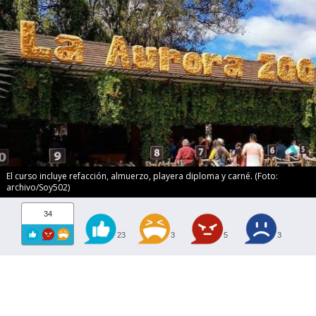
El curso incluye refacción, almuerzo, playera diploma y carné. (Foto:
archivo/Soy502)
34
23
3
5
3