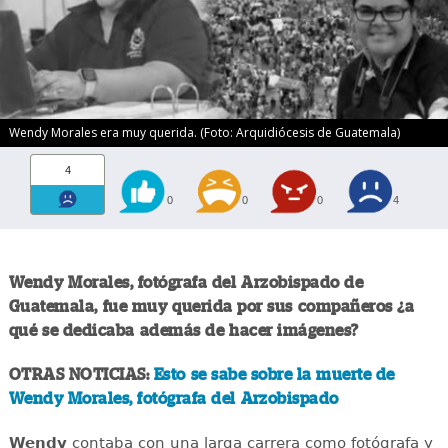
Wendy Morales era muy querida. (Foto: Arquidiócesis de Guatemala)
4
0
0
0
4
Wendy Morales, fotógrafa del Arzobispado de
Guatemala, fue muy querida por sus compañeros ¿a
qué se dedicaba además de hacer imágenes?
OTRAS NOTICIAS:
Esto se sabe sobre la muerte de
Wendy Morales, fotógrafa del Arzobispado
Wendy
contaba con una larga carrera como fotógrafa y