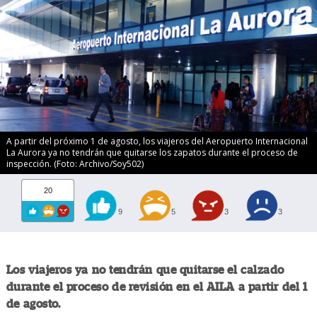
A partir del próximo 1 de agosto, los viajeros del Aeropuerto Internacional
La Aurora ya no tendrán que quitarse los zapatos durante el proceso de
inspección. (Foto: Archivo/Soy502)
20
9
5
3
3
Los viajeros ya no tendrán que quitarse el calzado
durante el proceso de revisión en el AILA a partir del 1
de agosto.