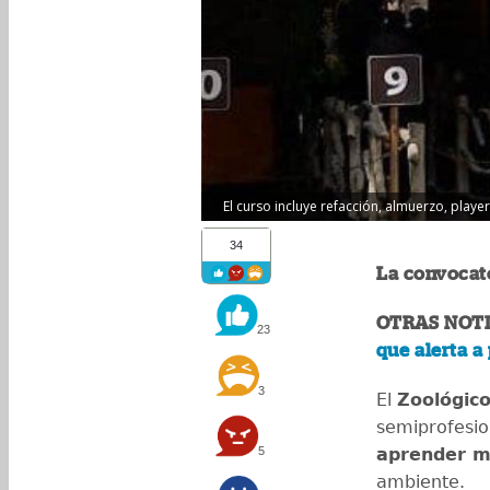
El curso incluye refacción, almuerzo, playe
34
La convocato
OTRAS NOTI
23
que alerta a
3
El
Zoológic
semiprofesio
5
aprender m
ambiente.