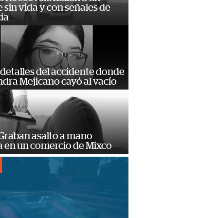
sin vida y con señales de
ia
detalles del accidente donde
dra Mejicano cayó al vacío
 Graban asalto a mano
 en un comercio de Mixco