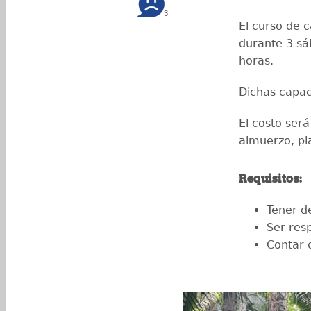
3
El curso de c
durante 3 sá
horas.
Dichas capac
El costo será
almuerzo, pl
Requisitos:
Tener d
Ser res
Contar 