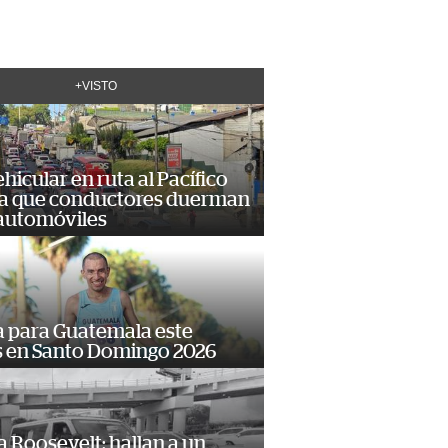
+VISTO
hicular en ruta al Pacífico
a que conductores duerman
 automóviles
 para Guatemala este
s en Santo Domingo 2026
 Roosevelt: hallan a un