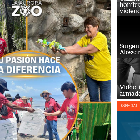
hombre 
violenc
Surgen 
Alessan
Video:
armada
ESPECIAL