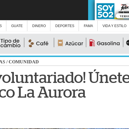
VERS
S
GUATE
DINERO
DEPORTES
FAMA
VIDA Y ESTILO
AS
/
COMUNIDAD
voluntariado! Únete
ico La Aurora