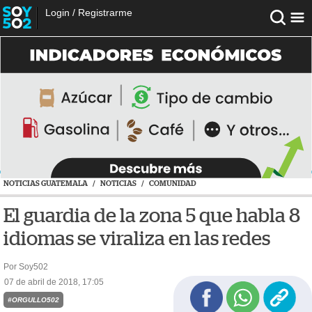
Login
/
Registrarme
NOTICIAS GUATEMALA
/
NOTICIAS
/
COMUNIDAD
El guardia de la zona 5 que habla 8
idiomas se viraliza en las redes
Por Soy502
07 de abril de 2018, 17:05
#ORGULLO502