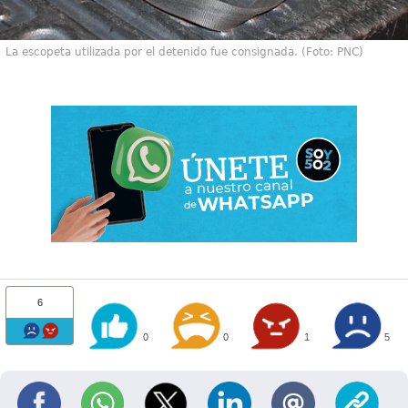
La escopeta utilizada por el detenido fue consignada. (Foto: PNC)
6
0
0
1
5