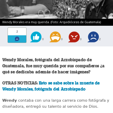
Wendy Morales era muy querida. (Foto: Arquidiócesis de Guatemala)
2
0
0
0
2
Wendy Morales, fotógrafa del Arzobispado de
Guatemala, fue muy querida por sus compañeros ¿a
qué se dedicaba además de hacer imágenes?
OTRAS NOTICIAS:
Esto se sabe sobre la muerte de
Wendy Morales, fotógrafa del Arzobispado
Wendy
contaba con una larga carrera como fotógrafa y
diseñadora, entregó su talento al servicio de Dios.