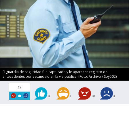
El guardia de seguridad fue capturado y le aparecen registro de
antecedentes por escándalo en la vía pública. (Foto: Archivo / Soy502)
19
4
1
10
4