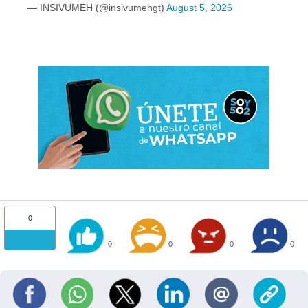
— INSIVUMEH (@insivumehgt)
August 5, 2026
0
0
0
0
0