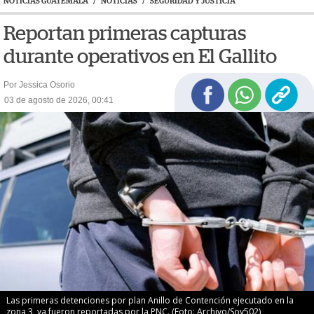
NOTICIAS GUATEMALA
/
NOTICIAS
/
SEGURIDAD Y JUSTICIA
Reportan primeras capturas
durante operativos en El Gallito
Por Jessica Osorio
03 de agosto de 2026, 00:41
Las primeras detenciones por plan Anillo de Contención ejecutado en la
zona 3, ya fueron reportadas por la PNC. (Foto: Archivo/Soy502)