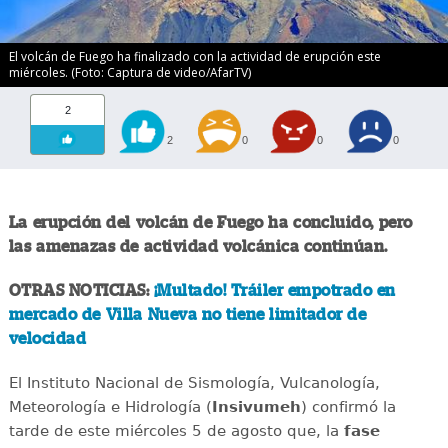
El volcán de Fuego ha finalizado con la actividad de erupción este
miércoles. (Foto: Captura de video/AfarTV)
2
2
0
0
0
La erupción del volcán de Fuego ha concluido, pero
las amenazas de actividad volcánica continúan.
OTRAS NOTICIAS:
¡Multado! Tráiler empotrado en
mercado de Villa Nueva no tiene limitador de
velocidad
El Instituto Nacional de Sismología, Vulcanología,
Meteorología e Hidrología (
Insivumeh
) confirmó la
tarde de este miércoles 5 de agosto que, la
fase